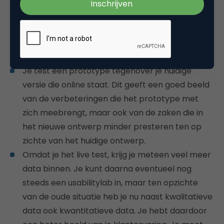
De voordelen van bovenstaande
werkwijze
Je bent minder tijd kwijt met het bouwen van
een kostbaar stand alone prototype
Je test een prototype tegenover je huidige
versie die online staat. Dit geeft een goed beeld
van de verbeteringen die het prototype met
zich meebrengt, maar ook van de zaken die in
het nieuwe ontwerp minder presteren ten op
zichte van het huidige ontwerp.
Omdat je het live test, krijg je meteen veel meer
data binnen. Je kunt daarna eventueel nog
steeds een usabilitylab in, maar ten opzichte
van de oude situatie heb je nu naast kwalitatieve
data ook kwantitatieve data. Je hebt daardoor