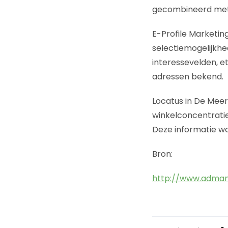
gecombineerd met 
E-Profile Marketin
selectiemogelijkhed
interessevelden, et
adressen bekend.
Locatus in De Meern
winkelconcentrati
Deze informatie wo
Bron:
http://www.adman