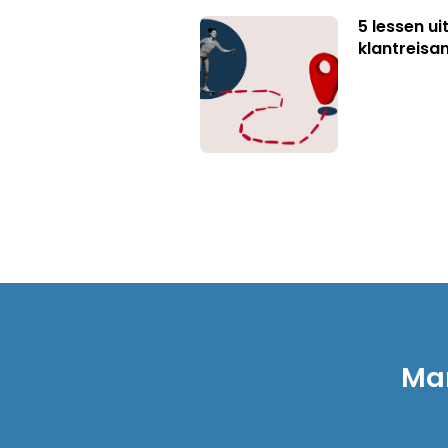
5 lessen ui
klantreisa
Mar