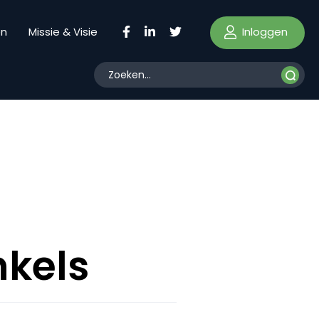
Inloggen
en
Missie & Visie
nkels