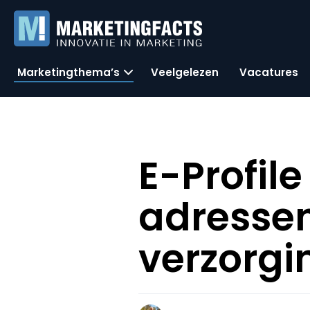
Marketingthema’s
Veelgelezen
Vacatures
E-Profil
adresse
verzorgi