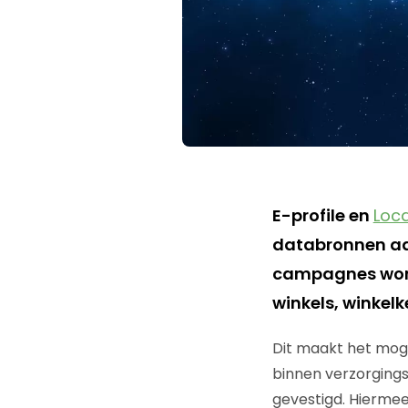
E-profile en
Loc
databronnen aa
campagnes worde
winkels, winkelk
Dit maakt het moge
binnen verzorgingsg
gevestigd. Hiermee