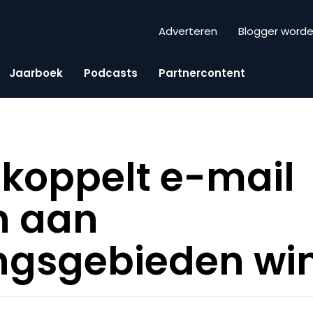
Adverteren
Blogger word
Jaarboek
Podcasts
Partnercontent
e koppelt e-mail
n aan
ngsgebieden wi