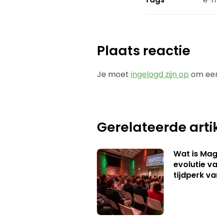
Plaats reactie
Je moet
ingelogd zijn op
om een
Gerelateerde arti
Wat is Mag
evolutie v
tijdperk v