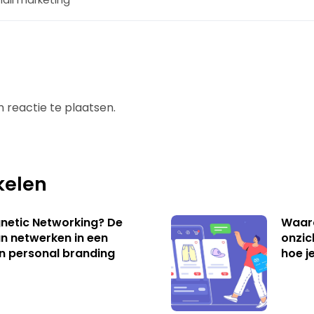
 reactie te plaatsen.
kelen
netic Networking? De
Waar
an netwerken in een
onzic
an personal branding
hoe j