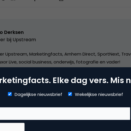
o Derksen
er bij
Upstream
er Upstream, Marketingfacts, Arnhem Direct, SportNext, Trav
xor Live, social business, onderwijs, fotografie en vader!
ketingfacts. Elke dag vers. Mis n
Dagelijkse nieuwsbrief
Wekelijkse nieuwsbrief
rect marketing & Personalisatie
ail marketing