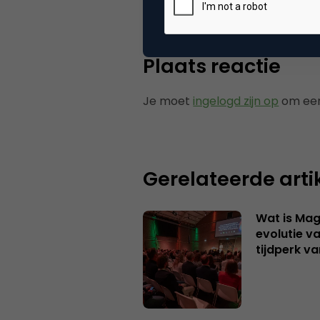
Plaats reactie
Je moet
ingelogd zijn op
om een
Gerelateerde arti
Wat is Mag
evolutie v
tijdperk v