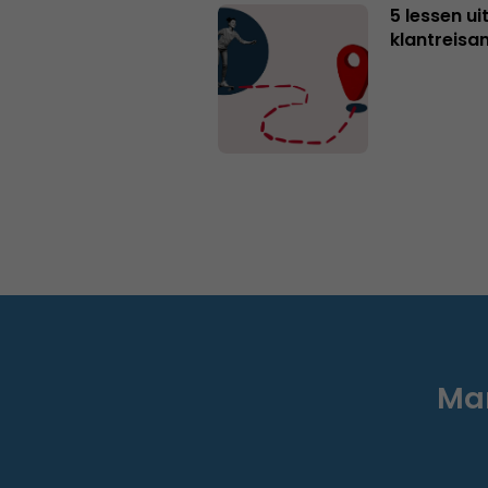
5 lessen ui
klantreisa
Mar