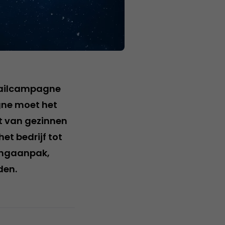
-mailcampagne
gne moet het
t van gezinnen
t bedrijf tot
tingaanpak,
den.