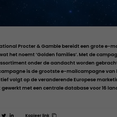
national Procter & Gamble bereidt een grote e
 wat het noemt ‘Golden families’. Met de campa
assortiment onder de aandacht worden gebrach
 campagne is de grootste e-mailcampagne van he
tiatief volgt op de veranderende Europese marke
t gewerkt met een centrale database voor 16 lan
Kopieer link