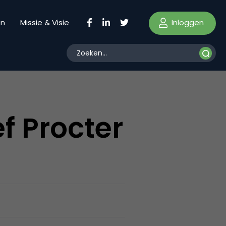
Inloggen
en
Missie & Visie
f Procter