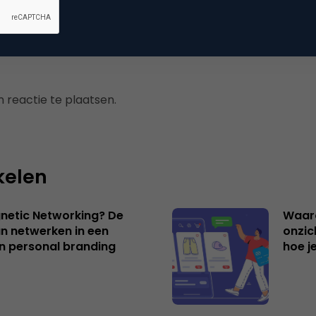
 reactie te plaatsen.
kelen
netic Networking? De
Waar
an netwerken in een
onzic
an personal branding
hoe j