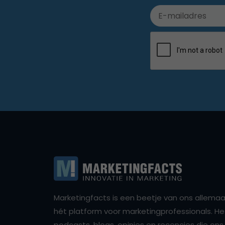
Marketingfacts is een beetje van ons allemaal,
hét platform voor marketingprofessionals. Het 
podcasts, blogs, opinies en recencies die o