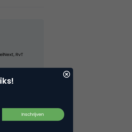
elNext, RvT
iks!