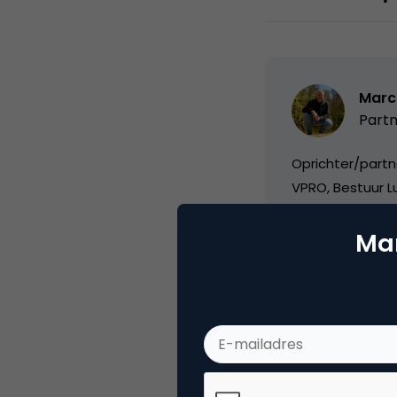
Marc
Partn
Oprichter/partn
VPRO, Bestuur Lu
Mar
Categorie
Di
Tags
e-m