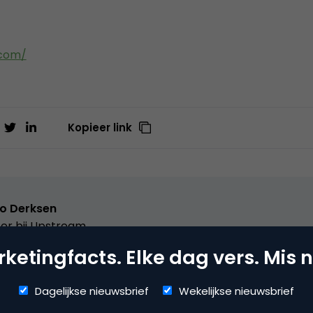
.com/
Kopieer link
o Derksen
er bij
Upstream
ketingfacts. Elke dag vers. Mis n
er Upstream, Marketingfacts, Arnhem Direct, SportNext, Trav
xor Live, social business, onderwijs, fotografie en vader!
Dagelijkse nieuwsbrief
Wekelijkse nieuwsbrief