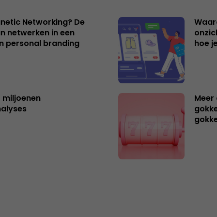
netic Networking? De
Waar
an netwerken in een
onzic
an personal branding
hoe j
t miljoenen
Meer 
nalyses
gokke
gokk