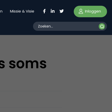
Inloggen
en
Missie & Visie
is soms