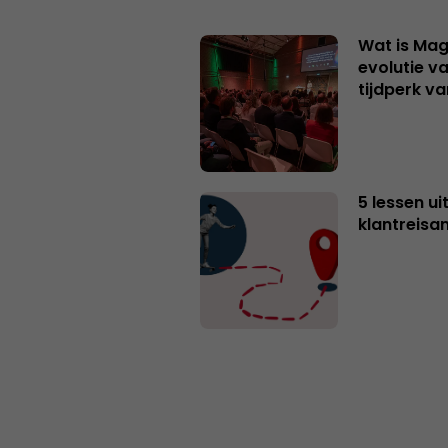
Wat is Mag
evolutie v
tijdperk v
5 lessen ui
klantreisa