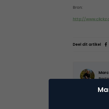
Bron:
http://www.clickz
Deel dit artikel
Marc
Partn
Mar
Oprichter/partn
VPRO, Bestuur Lu