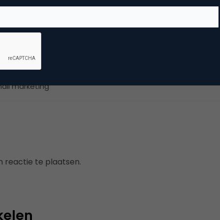
rect marketing & Personalisatie
ail marketing
 reactie te plaatsen.
kelen