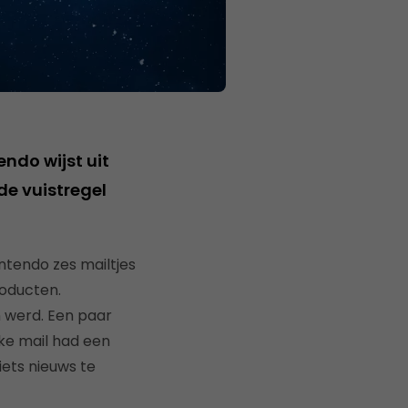
ndo wijst uit
de vuistregel
ntendo zes mailtjes
roducten.
n werd. Een paar
lke mail had een
iets nieuws te