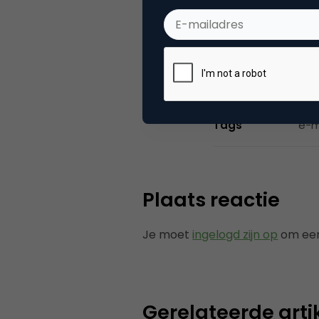
Categorie
Di
Tags
e-m
Plaats reactie
Je moet
ingelogd zijn op
om een
Gerelateerde arti