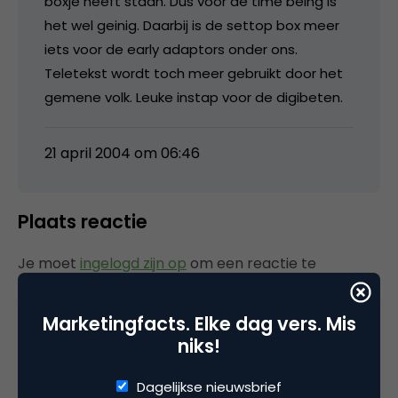
boxje heeft staan. Dus voor de time being is
het wel geinig. Daarbij is de settop box meer
iets voor de early adaptors onder ons.
Teletekst wordt toch meer gebruikt door het
gemene volk. Leuke instap voor de digibeten.
21 april 2004 om 06:46
Plaats reactie
Je moet
ingelogd zijn op
om een reactie te
plaatsen.
Marketingfacts. Elke dag vers. Mis
niks!
Gerelateerde artikelen
Dagelijkse nieuwsbrief