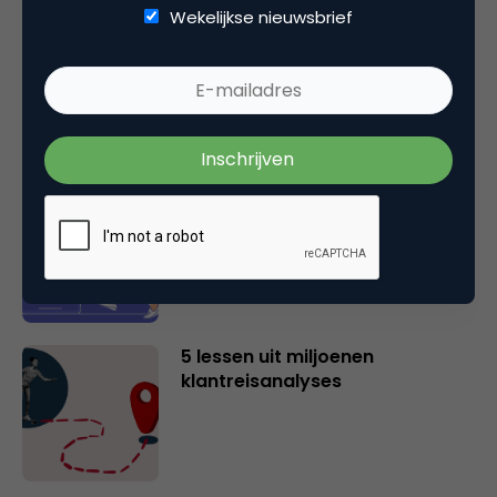
Wekelijkse nieuwsbrief
Wat is Magnetic Networking? De
evolutie van netwerken in een
tijdperk van personal branding
Waarom jouw productpagina
onzichtbaar is voor ChatGPT
(en hoe je dat nu oplost)
5 lessen uit miljoenen
klantreisanalyses