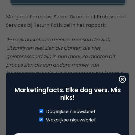
Margaret Farmakis, Senior Director of Professional
Services bij Return Path, zei in het rapport:
‘E-mailmarketeers moeten mensen die zich
uitschrijven niet zien als klanten die niet
geïnteresseerd zijn in hun merk. Ze moeten dit
proces zien als een andere manier van
klantcommunicatie. Op het moment dat iemand
zich uitschrijft, hebben merken een grote kans om
Marketingfacts. Elke dag vers. Mis
toch hun klanten te behouden door het aanbieden
niks!
van alternatieve communicatiekanalen.’
Dagelijkse nieuwsbrief
Nederland
Wekelijkse nieuwsbrief
In juni 2012 zijn, op initiatief van de DDMA, voor het
eerst Nederlandse e-mail statistieken