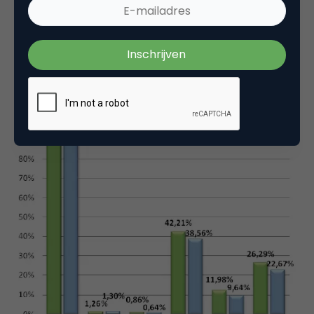
gepubliceerd. Voor de eerste
Nationale E-mail
Benchmark
zijn 1,15 miljard verstuurde mailings
geanalyseerd die in het jaar 2011 zijn verstuurd.