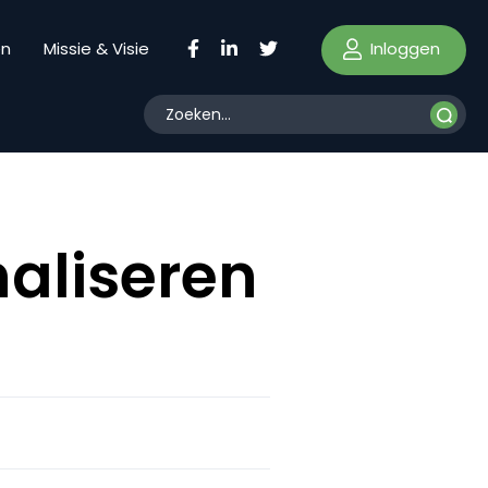
Inloggen
en
Missie & Visie
aliseren