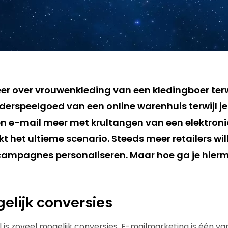
r over vrouwenkleding van een kledingboer terw
nderspeelgoed van een online warenhuis terwijl j
en e-mail meer met krultangen van een elektroni
ijkt het ultieme scenario. Steeds meer retailers w
ampagnes personaliseren. Maar hoe ga je hier
elijk conversies
el is zoveel mogelijk conversies. E-mailmarketing is één 