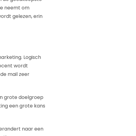
eite neemt om
wordt gelezen, erin
marketing. Logisch
rocent wordt
 de mail zeer
n grote doelgroep
ting een grote kans
verandert naar een