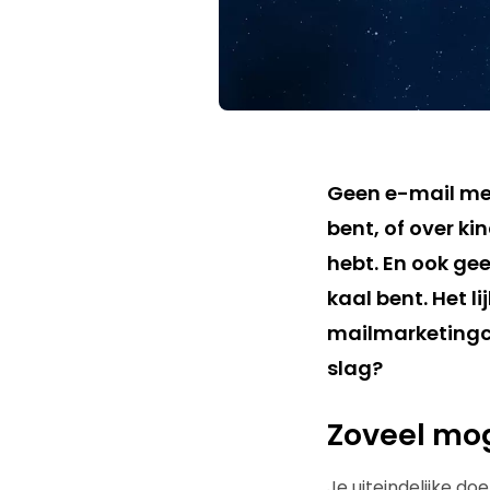
Geen e-mail mee
bent, of over ki
hebt. En ook ge
kaal bent. Het l
mailmarketingc
slag?
Zoveel mog
Je uiteindelijke do