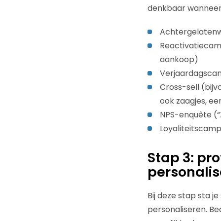
denkbaar wanneer j
Achtergelaten
Reactivatiecam
aankoop)
Verjaardagsc
Cross-sell (bij
ook zaagjes, ee
NPS-enquête (“Z
Loyaliteitscamp
Stap 3: pr
personalis
Bij deze stap sta j
personaliseren. Be