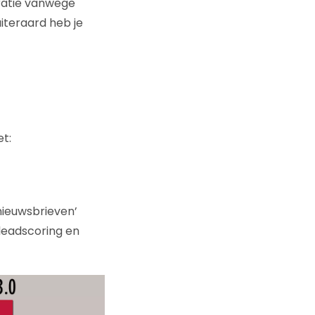
iratie vanwege
iteraard heb je
t:
nieuwsbrieven’
leadscoring en