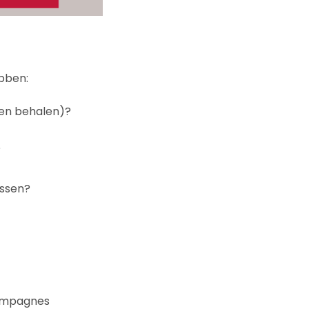
bben:
len behalen)?
?
essen?
campagnes