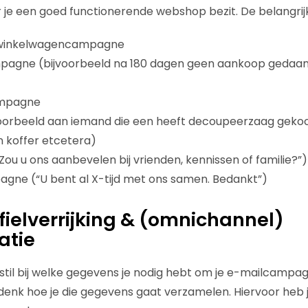
e een goed functionerende webshop bezit. De belangrijk
winkelwagencampagne
pagne (bijvoorbeeld na 180 dagen geen aankoop gedaan 
ampagne
voorbeeld aan iemand die een heeft decoupeerzaag gekoc
n koffer etcetera)
ou u ons aanbevelen bij vrienden, kennissen of familie?”)
agne (“U bent al X-tijd met ons samen. Bedankt”)
ofielverrijking & (omnichannel)
atie
e stil bij welke gegevens je nodig hebt om je e-mailcampa
denk hoe je die gegevens gaat verzamelen. Hiervoor heb j