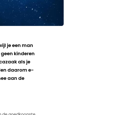
ijl je een man
e geen kinderen
cazaak als je
illen daarom e-
mee aan de
van de goedkoopste