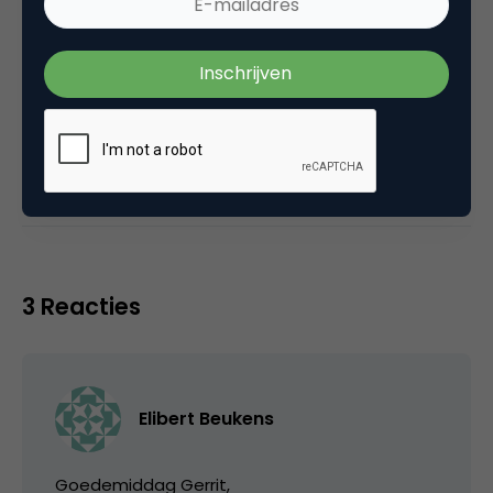
Categorie
Direct marketing & Personalisatie
Tags
e-mail marketing
3 Reacties
Elibert Beukens
Goedemiddag Gerrit,