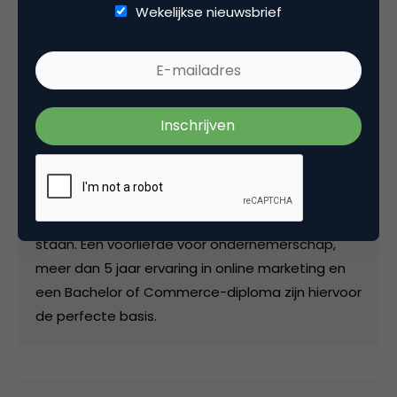
Wekelijkse nieuwsbrief
Gijs Heerkens
Internetondernemer bij
internetondernemer
Gijs Heerkens (1983) is een Nederlandse
internetondernemer
. Gijs is continu op zoek naar
op te zetten
innovatieve internetconcepten
,
waarin automatisering en uitbesteding centraal
staan. Een voorliefde voor ondernemerschap,
meer dan 5 jaar ervaring in online marketing en
een Bachelor of Commerce-diploma zijn hiervoor
de perfecte basis.