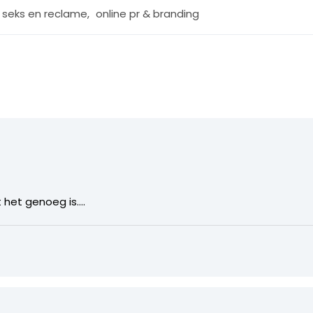
r seks en reclame
,
online pr & branding
t het genoeg is….