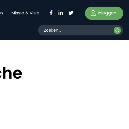
Inloggen
en
Missie & Visie
che