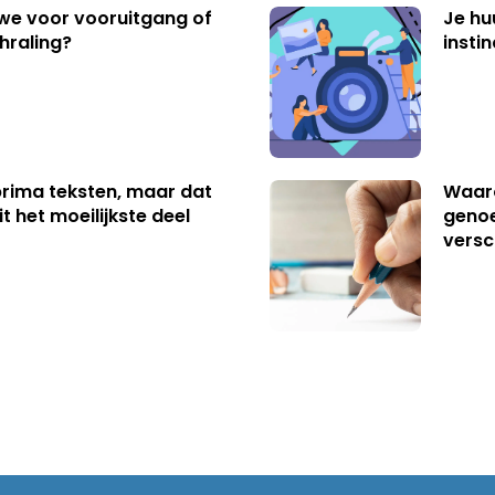
 we voor vooruitgang of
Je hu
hraling?
insti
 prima teksten, maar dat
Waaro
t het moeilijkste deel
genoe
versc