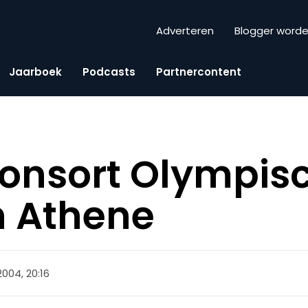
Adverteren
Blogger word
Jaarboek
Podcasts
Partnercontent
ponsort Olympis
n Athene
 2004, 20:16