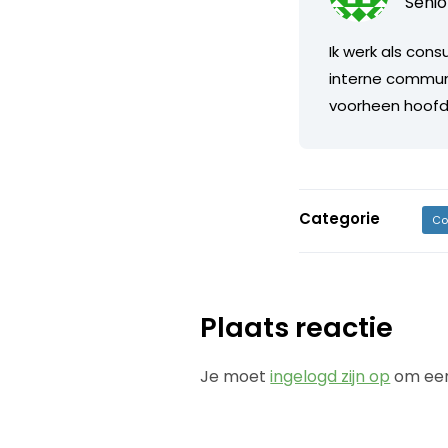
Senio
Ik werk als cons
interne communi
voorheen hoofdr
Categorie
Co
Plaats reactie
Je moet
ingelogd zijn op
om een