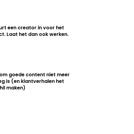
urt een creator in voor het
nct. Laat het dan ook werken.
m goede content niet meer
g is (en klantverhalen het
hil maken)