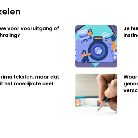
kelen
 we voor vooruitgang of
Je hu
hraling?
insti
 prima teksten, maar dat
Waaro
t het moeilijkste deel
genoe
versc