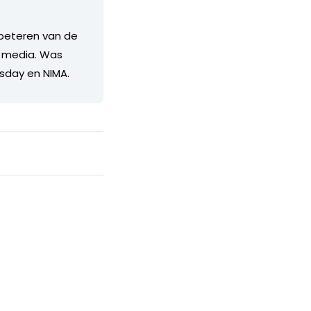
erbeteren van de
e media. Was
esday en NIMA.