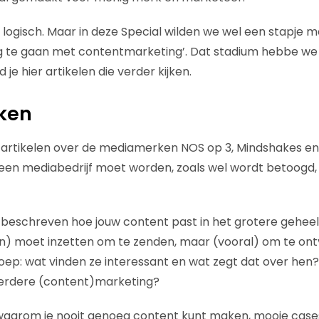
 logisch. Maar in deze Special wilden we wel een stapje m
ag te gaan met contentmarketing’. Dat stadium hebbe w
je hier artikelen die verder kijken.
ken
ld artikelen over de mediamerken NOS op 3, Mindshakes en 
ijf een mediabedrijf moet worden, zoals wel wordt betoog
beschreven hoe jouw content past in het grotere geheel
en) moet inzetten om te zenden, maar (vooral) om te on
roep: wat vinden ze interessant en wat zegt dat over hen?
verdere (content)marketing?
 waarom je nooit genoeg content kunt maken, mooie case