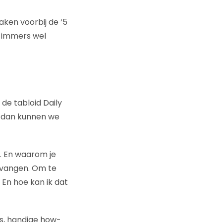
aken voorbij de ‘5
e immers wel
de tabloid Daily
d, dan kunnen we
. En waarom je
tvangen. Om te
 En hoe kan ik dat
s, handige how-