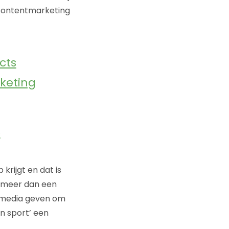
contentmarketing
cts
keting
6
krijgt en dat is
al meer dan een
al media geven om
n sport’ een