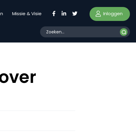
Inloggen
en
Missie & Visie
over