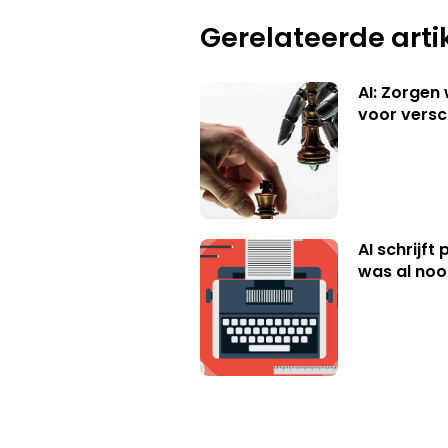
Gerelateerde arti
AI: Zorgen
voor versc
AI schrijft
was al nooi