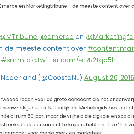
merce en Marketingtribune – de meeste content over 
@MTribune
,
@emerce
en
@Marketingfa
n de meeste content over
#contentmar
#smm
pic.twitter.com/elRR2tqc5h
 Nederland (@CoostoNL)
August 26, 201
n tweede reden voor de grote aandacht die het onderwerp 
f nieuw vakgebied is. Natuurlijk, de Michelingids bestaat 
de al ruim 50 jaar, maar de vrijheid die digitale en soci
streeks bij de consument te krijgen, hebben deze ’tak va
aal gemaakt voor menig merk en marketeer.