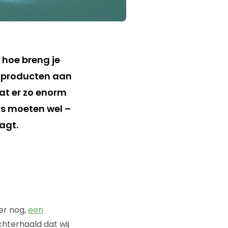
s hoe breng je
e producten aan
at er zo enorm
s moeten wel –
agt.
er nog,
een
hterhaald dat wij