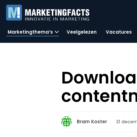
Marketingthema’s
Veelgelezen
Vacatures
Download
content
21 decem
Bram Koster