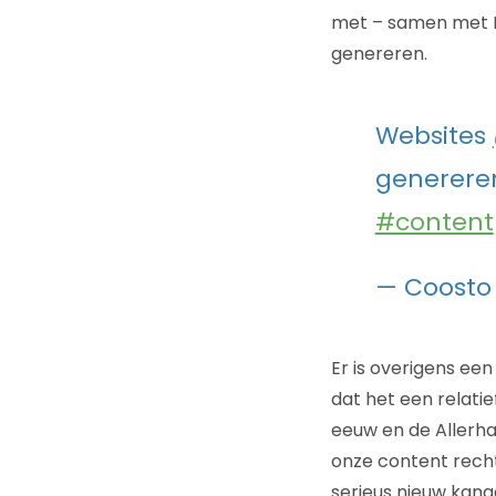
met – samen met E
genereren.
Websites
generere
#content
— Coosto
Er is overigens ee
dat het een relatie
eeuw en de Allerhan
onze content recht
serieus nieuw kan