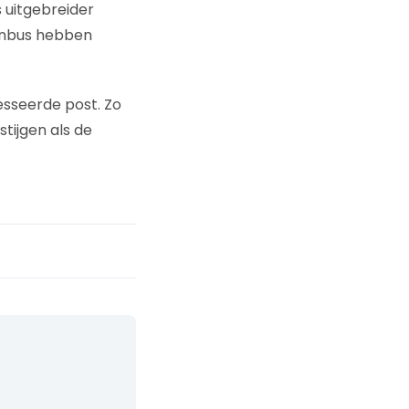
s uitgebreider
venbus hebben
sseerde post. Zo
tijgen als de