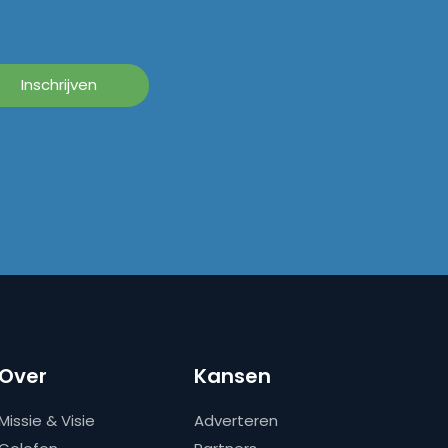
Over
Kansen
Missie & Visie
Adverteren