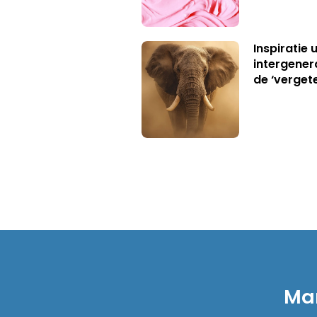
Inspiratie 
intergener
de ‘verget
Mar