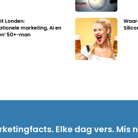
uit Londen:
Waaro
ationele marketing, AI en
Silico
en’ 50+-man
ketingfacts. Elke dag vers. Mis n