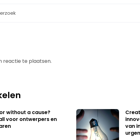
erzoek
 reactie te plaatsen.
kelen
 or without a cause?
Creat
ll voor ontwerpers en
innov
aren
van i
urgen