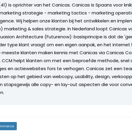
41) is oprichter van het Canicas. Canicas is Spaans voor kni
: marketing strategie - marketing tactics - marketing operat
ligence. Wij helpen onze klanten bij het ontwikkelen en impl
e) marketing & sales strategie. In Nederland loopt Canicas 
uasion Architecture (Futurenow): basisprincipe is dat de 'ge
der type klant vraagt om een eigen aanpak, en het internet l
e meeste klanten maken kennis met Canicas via Canicas Co
CCM helpt klanten om met een beproefde methode, snel d
es en actiewebsites fors te verhogen. Canicas zet een tea
isten op het gebied van webcopy, usability, design, verkoop
 stapsgewijs alle copy- en lay-out aspecten die voor conv
n.
mmerce