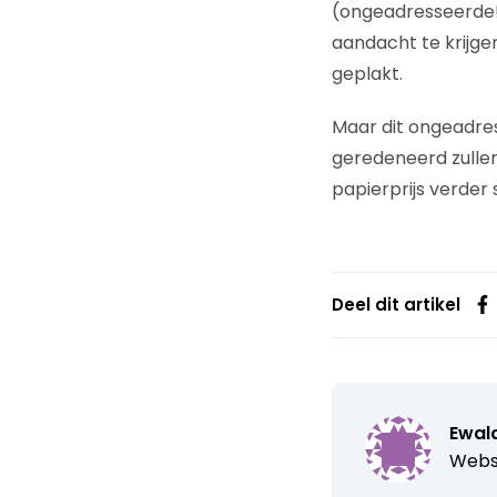
(ongeadresseerde!)
aandacht te krijge
geplakt.
Maar dit ongeadre
geredeneerd zullen
papierprijs verder s
Deel dit artikel
Ewal
Webs