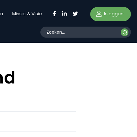
Inloggen
en
Missie & Visie
nd