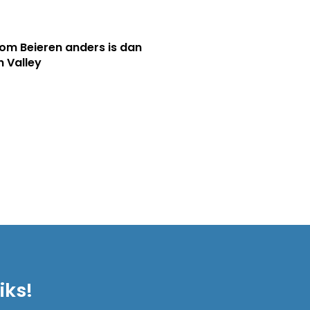
m Beieren anders is dan
n Valley
iks!