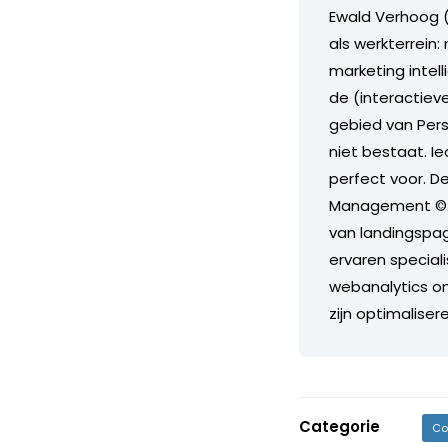
Ewald Verhoog (
als werkterrein
marketing intel
de (interactiev
gebied van Pers
niet bestaat. Ie
perfect voor. D
Management ©. 
van landingspag
ervaren special
webanalytics om
zijn optimalisere
Categorie
Co