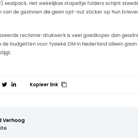
 sealpack. Het wekelijkse stapeltje folders schijnt steed
n van de gezinnen die geen opt-out sticker op hun brie
sseerde reclame-drukwerk is veel goedkoper dan geadre
 de budgetten voor fysieke DM in Nederland alleen gaan s
tijgt.
Kopieer link
d Verhoog
ite