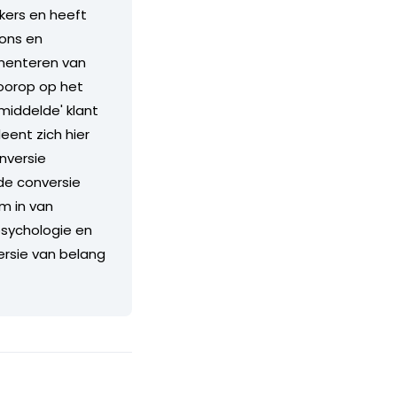
kkers en heeft
ions en
ementeren van
voorop op het
middelde' klant
eent zich hier
nversie
e conversie
m in van
psychologie en
ersie van belang