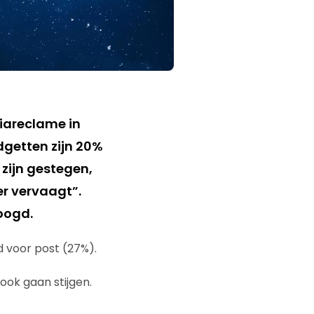
iareclame in
getten zijn 20%
zijn gestegen,
er vervaagt”.
oogd.
 voor post (27%).
ook gaan stijgen.