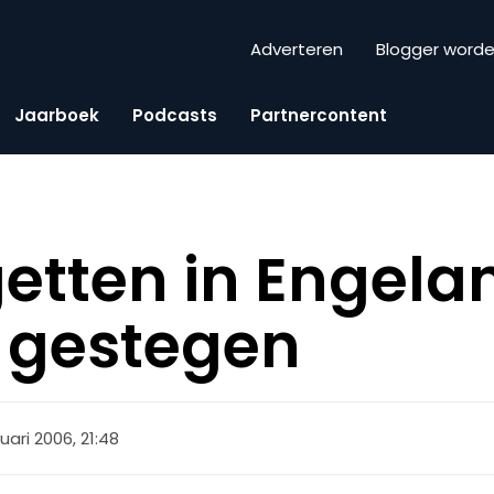
Adverteren
Blogger word
Jaarboek
Podcasts
Partnercontent
etten in Engela
 gestegen
uari 2006, 21:48