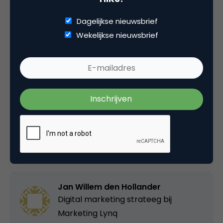
kids.
Dagelijkse nieuwsbrief
Ikzelf ervaar het sinds kort op de golfbaan. Altijd
Wekelijkse nieuwsbrief
een boekje bij je hebben dus de volgende keer als je
gaat wandelen.
Deel dit artikel
Kopieer link
Jan Willem den Hollander
Digital marketing strateeg bij
Marketing Lynq