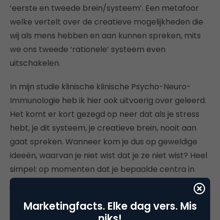
‘eerste en tweede brein/systeem’. Een metafoor
welke vertelt over de creatieve mogelijkheden die
wij als mens hebben en aan kunnen spreken, mits
we ons tweede ‘rationele’ systeem even
uitschakelen.
In mijn studie klinische klinische Psycho-Neuro-
Immunologie heb ik hier ook uitvoerig over geleerd.
Het komt er kort gezegd op neer dat als je stress
hebt, je dit systeem, je creatieve brein, nooit aan
gaat spreken. Wanneer kom je dus op geweldige
ideeën, waarvan je niet wist dat je ze niet wist? Heel
simpel: op momenten dat je bepaalde centra in
jouw hersenen rust geeft. Dit doe je bijvoorbeeld
door het maken van een wandeling, een lange rit te
Marketingfacts. Elke dag vers. Mis
maken in de auto, even sporten of spelen met je
niks!