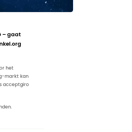
 – gaat
nkel.org
or het
ng-markt kan
s acceptgiro
nden.