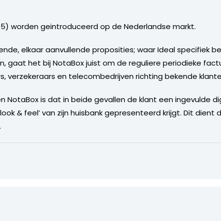
05) worden geintroduceerd op de Nederlandse markt.
llende, elkaar aanvullende proposities; waar Ideal specifiek 
n, gaat het bij NotaBox juist om de reguliere periodieke fact
rs, verzekeraars en telecombedrijven richting bekende klante
 NotaBox is dat in beide gevallen de klant een ingevulde dig
look & feel’ van zijn huisbank gepresenteerd krijgt. Dit dien
.