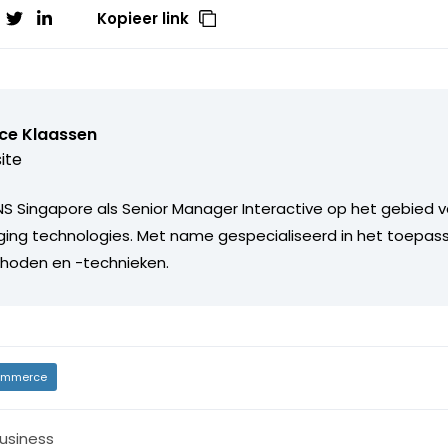
Kopieer link
ice Klaassen
ite
S Singapore als Senior Manager Interactive op het gebied 
ing technologies. Met name gespecialiseerd in het toepas
oden en -technieken.
mmerce
usiness