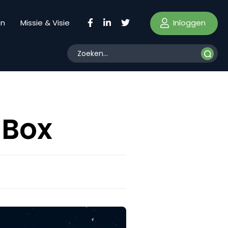
Inloggen
en
Missie & Visie
aBox