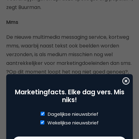
zegt Buurman.
Mms
De nieuwe multimedia messaging service, kortweg
mms, waarbij naast tekst ook beelden worden
verzonden, is als medium misschien nog wel
aantrekkelijker voor marketingdoeleinden dan sms.
?Op dit moment loopt het nog niet goed genoeg?,
stelt Gielen. ?De netwerken zijn nog iets te traag:
voor het goed functioneren van deze toepassing
Marketingfacts. Elke dag vers. Mis
zou het wenselijk zijn als de plaatjes sneller
niks!
binnenkomen. Want het is voor bedrijven uitermate
Dagelijkse nieuwsbrief
aantrekkelijk om logo?s mee te kunnen sturen en
Wekelijkse nieuwsbrief
daarmee hun merk te ondersteunen. Het is dan ook
een voor de hand liggende zet om gesponsorde