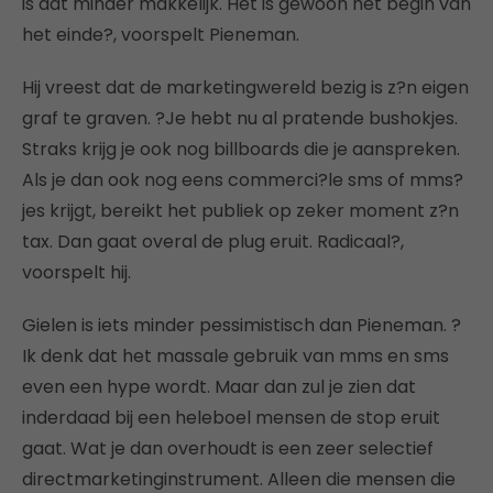
is dat minder makkelijk. Het is gewoon het begin van
het einde?, voorspelt Pieneman.
Hij vreest dat de marketingwereld bezig is z?n eigen
graf te graven. ?Je hebt nu al pratende bushokjes.
Straks krijg je ook nog billboards die je aanspreken.
Als je dan ook nog eens commerci?le sms of mms?
jes krijgt, bereikt het publiek op zeker moment z?n
tax. Dan gaat overal de plug eruit. Radicaal?,
voorspelt hij.
Gielen is iets minder pessimistisch dan Pieneman. ?
Ik denk dat het massale gebruik van mms en sms
even een hype wordt. Maar dan zul je zien dat
inderdaad bij een heleboel mensen de stop eruit
gaat. Wat je dan overhoudt is een zeer selectief
directmarketinginstrument. Alleen die mensen die