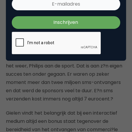
informatieve berichten te gebruiken.?
Dat gesponsorde berichten weer andere
problemen kunnen opleveren, blijkt uit het
experiment van Future Friday, vertelt Gielen: ?
Mensen konden aangeven dat ze over allerlei
onderwerpen informatie wilden ontvangen. Die
informatie werd gesponsord: Shell was gelinkt aan
het weer, Philips aan de sport. Dat is aan z?n eigen
succes ten onder gegaan. Er waren op zeker
moment meer dan twee miljoen sms-ontvangers
en dat werd de sponsors veel te duur. E?n sms
verzenden kost immers nog altijd 7 eurocent.?
Gielen vindt het belangrijk dat bij een interactief
medium altijd een bonus staat tegenover de
bereidheid van het ontvangen van commerci?le