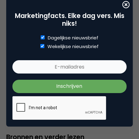
diversiteit…
Marketingfacts. Elke dag vers. Mis
Deze verandering is zichtbaar, maar mogelijke
niks!
vormen van tokenisme dienen absoluut vermeden
te worden, aangezien dit de geloofwaardigheid van
Dagelijkse nieuwsbrief
het desbetreffende merk in het gedrang brengt.
Wekelijkse nieuwsbrief
Inclusiviteit is namelijk niet een item dat je kunt
afvinken door bijvoorbeeld een
marketingcampagne te lanceren met modellen
van diverse etnische achtergronden. Kortom,
inclusieve marketing biedt enorme kansen voor de
marketeer anno nu, met als kanttekening dat deze
merkwaarde complex is en daadwerkelijk naadloos
dient aan te sluiten op de visie en de doelgroep van
de desbetreffende organisatie.
Bronnen en verder lezen