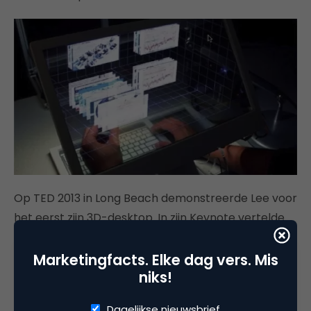
Op TED 2013 in Long Beach demonstreerde Lee voor
het eerst zijn 3D-desktop. In zijn Keynote vertelde
hij dat zijn computer interface de fysieke en de
digitale wereld dichter bij elkaar brengt. “
With our
Marketingfacts. Elke dag vers. Mis
niks!
two hands we’re reaching into the digital world.
”
Dagelijkse nieuwsbrief