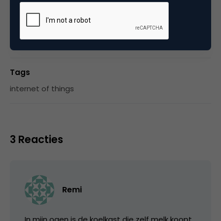
Categorie
Commerce
Innovatie
Tags
internet of things
3 Reacties
Remi
In mijn ogen is de koelkast die zelf melk koopt