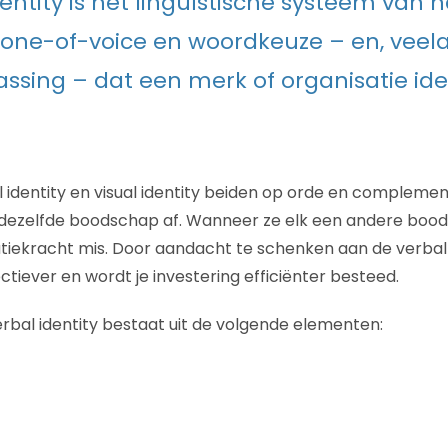
dentity is het linguïstische systeem van
 tone-of-voice en woordkeuze – en, veelal
ssing – dat een merk of organisatie iden
dentity en visual identity beiden op orde en complementai
l dezelfde boodschap af. Wanneer ze elk een andere boo
iekracht mis. Door aandacht te schenken aan de verbal i
tiever en wordt je investering efficiënter besteed.
rbal identity bestaat uit de volgende elementen: