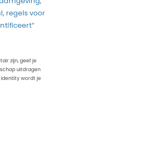
 naamgeving,
, regels voor
tificeert”
r zijn, geef je
dschap uitdragen
dentity wordt je