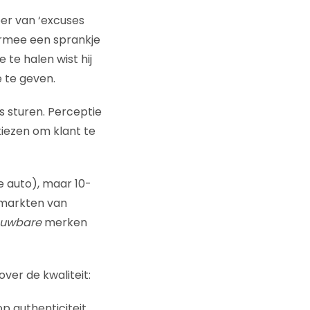
er van ‘excuses
aarmee een sprankje
 te halen wist hij
 te geven.
s sturen. Perceptie
kiezen om klant te
e auto), maar 10-
e markten van
ouwbare
merken
ver de kwaliteit:
p authenticiteit.