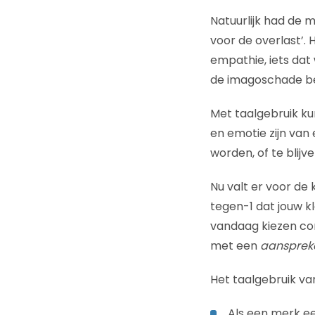
Natuurlijk had de 
voor de overlast’.
empathie, iets dat 
de imagoschade bep
Met taalgebruik ku
en emotie zijn van 
worden, of te blijve
Nu valt er voor de 
tegen-1 dat jouw k
vandaag kiezen c
met een
aanspreke
Het taalgebruik va
Als een merk een