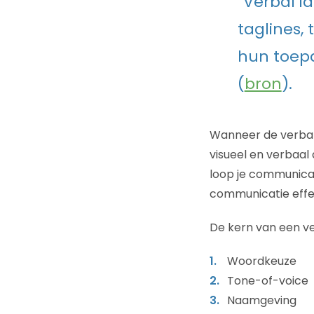
“Verbal i
taglines,
hun toepa
(
bron
).
Wanneer de verbal i
visueel en verbaa
loop je communicat
communicatie effec
De kern van een ve
Woordkeuze
Tone-of-voice
Naamgeving