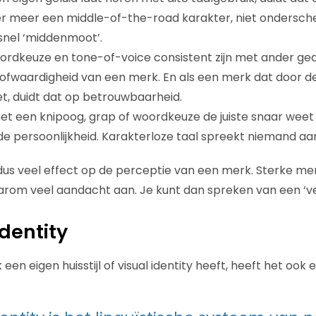
r meer een middle-of-the-road karakter, niet onderschei
 snel ‘middenmoot’.
rdkeuze en tone-of-voice consistent zijn met ander ged
ofwaardigheid van een merk. En als een merk dat door de
t, duidt dat op betrouwbaarheid.
t een knipoog, grap of woordkeuze de juiste snaar weet 
 persoonlijkheid. Karakterloze taal spreekt niemand aa
s veel effect op de perceptie van een merk. Sterke mer
rom veel aandacht aan. Je kunt dan spreken van een ‘ver
identity
en eigen huisstijl of visual identity heeft, heeft het ook e