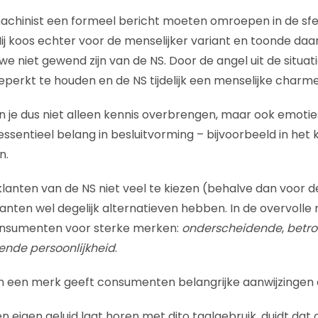
machinist een formeel bericht moeten omroepen in de sfe
 Hij koos echter voor de menselijker variant en toonde d
we niet gewend zijn van de NS. Door de angel uit de situatie
erkt te houden en de NS tijdelijk een menselijke charme
n je dus niet alleen kennis overbrengen, maar ook emotie
essentieel belang in besluitvorming – bijvoorbeeld in het 
n.
klanten van de NS niet veel te kiezen (behalve dan voor d
lanten wel degelijk alternatieven hebben. In de overvoll
onsumenten voor sterke merken:
onderscheidende
,
betr
nde persoonlijkheid
.
n een merk geeft consumenten belangrijke aanwijzingen o
 eigen geluid laat horen met dito taalgebruik, duidt dat o