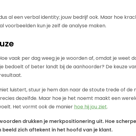
 dus al een verbal identity; jouw bedrijf ook. Maar hoe krac
l voorbeelden kun je zelf de analyse maken.
euze
oe vaak per dag weeg je je woorden af, omdat je weet d
 je bedoelt of beter landt bij de aanhoorder? De keuze va
resultaat.
iet luistert, stuur je hem dan naar de stoute trede of d
k precies dezelfde. Maar hoe je het noemt maakt een werel
j voelt. Het vormt ook de manier
hoe hij jou ziet
.
 woorden drukken je merkpositionering uit. Hoe scherp
n beeld zich aftekent in het hoofd van je klant.