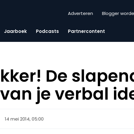
Adverteren
Blogger word
Jaarboek
Podcasts
Partnercontent
kker! De slapen
van je verbal id
14 mei 2014, 05:00