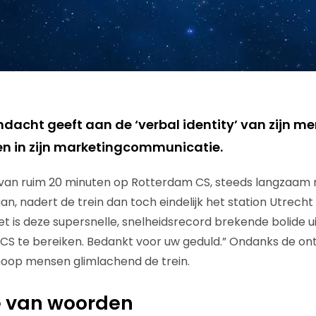
dacht geeft aan de ‘verbal identity’ van zijn me
en in zijn marketingcommunicatie.
van ruim 20 minuten op Rotterdam CS, steeds langzaam r
an, nadert de trein dan toch eindelijk het station Utrecht
Het is deze supersnelle, snelheidsrecord brekende bolide ui
CS te bereiken. Bedankt voor uw geduld.” Ondanks de on
 hoop mensen glimlachend de trein.
 van woorden