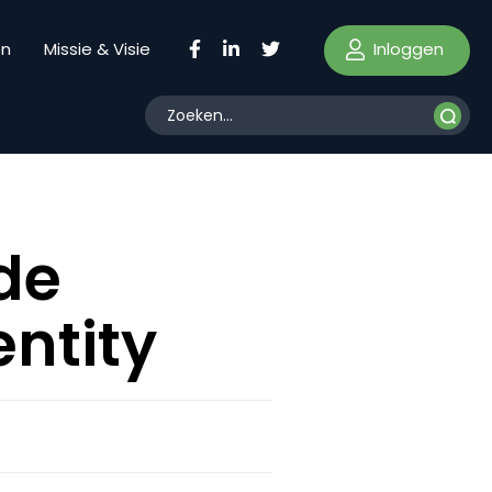
Inloggen
en
Missie & Visie
de
entity