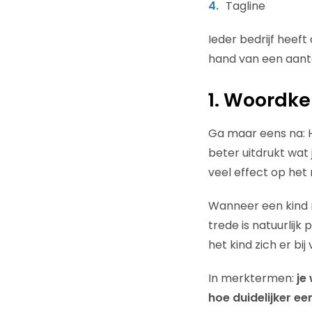
Tagline
Ieder bedrijf heeft
hand van een aanta
1. Woordk
Ga maar eens na: H
beter uitdrukt wat
veel effect op het 
Wanneer een kind n
trede is natuurlij
het kind zich er bi
In merktermen:
je
hoe duidelijker ee