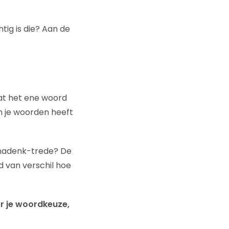
htig is die? Aan de
at het ene woord
n je woorden heeft
e nadenk-trede? De
d van verschil hoe
er je woordkeuze,