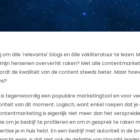
 om álle 'relevante' blogs en álle vakliteratuur te lezen
 mijn hersenen oververhit raken? Met alle contentmarketi
rdt de kwaliteit van de content steeds beter. Maar hoev
ns?
s tegenwoordig een populaire marketingtool en voor vee
oriteit van dit moment. Logisch, want enkel roepen dat je
ontentmarketing is eigenlijk niet meer dan het verspreid
e om je bedrijf te profileren en om in gesprek te raken m
ertise je in huis hebt. En een bedrijf met autoriteit in de
acht eens, is dat niet ook de definitie van thought leade