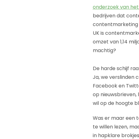
onderzoek van het 
bedrijven dat conte
contentmarketing d
UK is contentmarke
omzet van 1,14 milj
machtig?
De harde schijf raa
Ja, we verslinden c
Facebook en Twitter
op nieuwsbrieven, 
wil op de hoogte bl
Was er maar een too
te willen lezen, ma
in hapklare brokjes