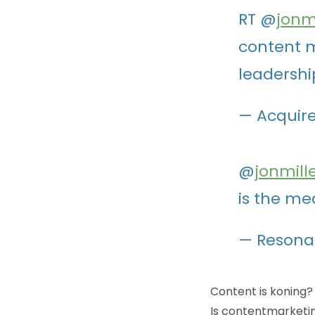
RT @
jonmi
content m
leadershi
— Acquir
@
jonmill
is the me
— Resona
Content is koning?
Is contentmarketin