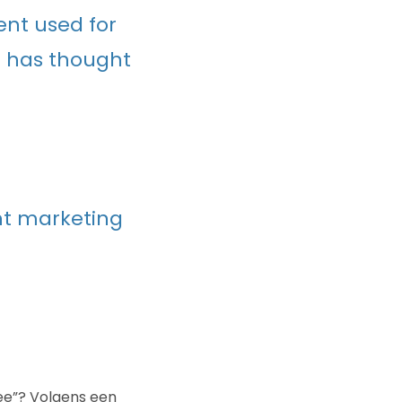
ent used for
g has thought
nt marketing
mee”? Volgens een