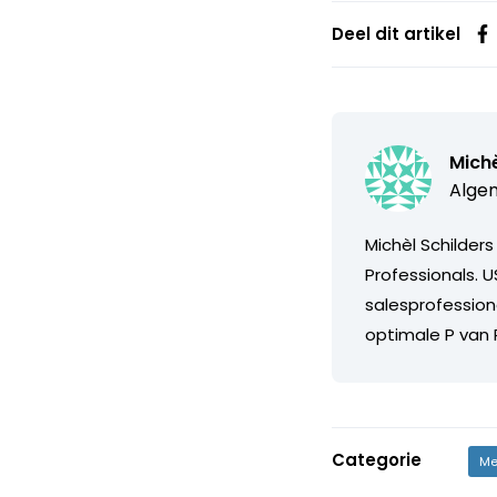
Deel dit artikel
Michè
Algem
Michèl Schilder
Professionals. 
salesprofessio
optimale P van
Categorie
Me