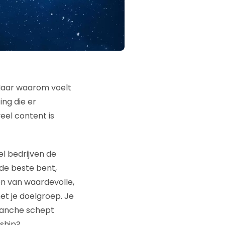
. Maar waarom voelt
ng die er
eel content is
l bedrijven de
 de beste bent,
en van waardevolle,
et je doelgroep. Je
 branche schept
rship?