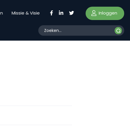
Inloggen
en
Missie & Visie