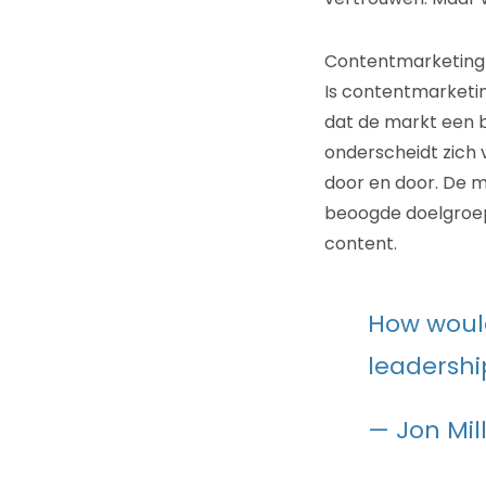
Contentmarketing 
Is contentmarketin
dat de markt een be
onderscheidt zich v
door en door. De m
beoogde doelgroep
content.
How would
leadersh
— Jon Mil