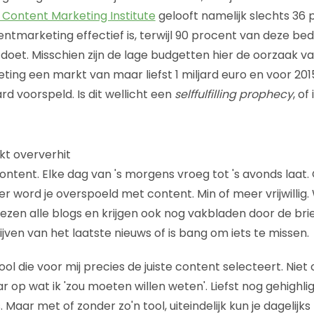
Content Marketing Institute
gelooft namelijk slechts 36
ntmarketing effectief is, terwijl 90 procent van deze bedr
oet. Misschien zijn de lage budgetten hier de oorzaak van
ting een markt van maar liefst 1 miljard euro en voor 201
ard voorspeld. Is dit wellicht een
selffulfilling prophecy
, of
kt oververhit
ontent. Elke dag van 's morgens vroeg tot 's avonds laat. 
 word je overspoeld met content. Min of meer vrijwillig. 
lezen alle blogs en krijgen ook nog vakbladen door de br
ijven van het laatste nieuws of is bang om iets te missen.
l die voor mij precies de juiste content selecteert. Niet
ar op wat ik 'zou moeten willen weten'. Liefst nog gehighl
. Maar met of zonder zo'n tool, uiteindelijk kun je dagelij