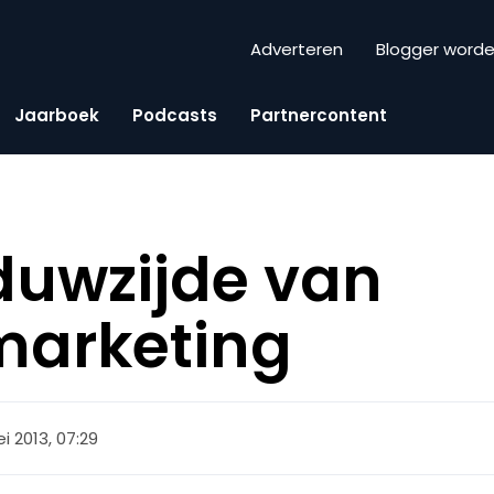
Adverteren
Blogger word
Jaarboek
Podcasts
Partnercontent
duwzijde van
marketing
i 2013, 07:29