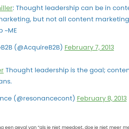
ller
: Thought leadership can be in cont
arketing, but not all content marketin
p ~ME
eB2B (@AcquireB2B)
February 7, 2013
er
Thought leadership is the goal; conte
ans.
nce (@resonancecont)
February 8, 2013
g een geval van “als je niet meedoet, doe je niet meer 