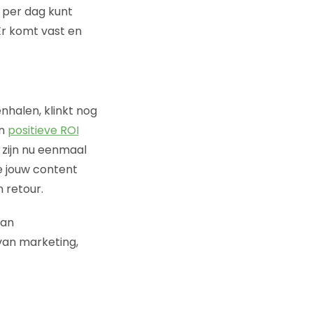
e per dag kunt
Er komt vast en
nhalen, klinkt nog
en
positieve ROI
 zijn nu eenmaal
e jouw content
n retour.
kan
van marketing,