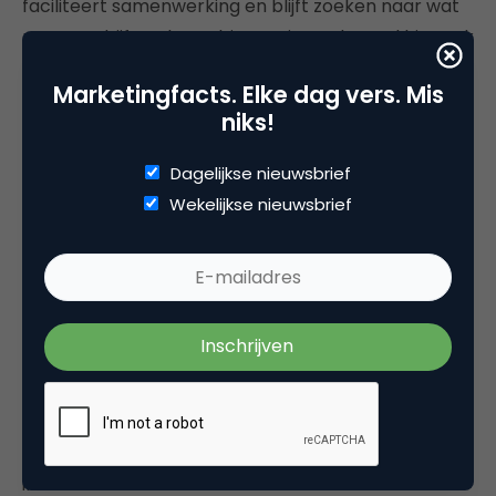
faciliteert samenwerking en blijft zoeken naar wat
mensen drijft; ook van binnenuit. Toch werd hier ook
kritisch naar gekeken. Niet elke marketeer beschikt
Marketingfacts. Elke dag vers. Mis
over de skills die hiervoor nodig zijn.
niks!
Benodigde vaardigheden en tools zijn: veerkracht,
Dagelijkse nieuwsbrief
doorzettingsvermogen, teamontwikkeling en
Wekelijkse nieuwsbrief
leiderschap, netwerken opbouwen binnen het
circulaire ecosysteem, empathisch en verbindend
communiceren. Ook tools als design thinking, scrum
en de Inner Development Goals werden genoemd
als mogelijke richtingen.
De middag bood reflectie, herkenning én kritische
noten. Niet elke rol past elke marketeer – maar
gezamenlijk bouwen we aan een vak dat ertoe doet
in de transitie.