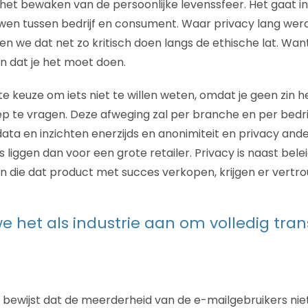
 het bewaken van de persoonlijke levenssfeer. Het gaat i
wen tussen bedrijf en consument. Waar privacy lang werd
ten we dat net zo kritisch doen langs de ethische lat. Want
en dat je het moet doen.
te keuze om iets niet te willen weten, omdat je geen zin 
ep te vragen. Deze afweging zal per branche en per bedrijf
ta en inzichten enerzijds en anonimiteit en privacy ander
 liggen dan voor een grote retailer. Privacy is naast bel
n die dat product met succes verkopen, krijgen er vertr
e het als industrie aan om volledig tra
bewijst dat de meerderheid van de e-mailgebruikers nie