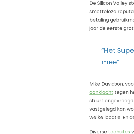
De Silicon Valley 
smetteloze reputat
betaling gebruikmak
jaar de eerste grot
“Het Sup
mee”
Mike Davidson, voor
aanklacht
tegen he
stuurt ongevraagd 
vastgelegd kan wor
welke locatie. En 
Diverse
techsites
v