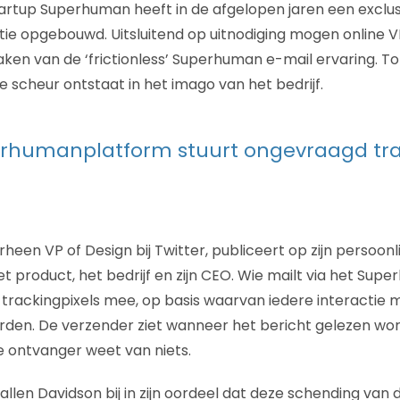
startup Superhuman heeft in de afgelopen jaren een exclu
ie opgebouwd. Uitsluitend op uitnodiging mogen online VI
en van de ‘frictionless’ Superhuman e-mail ervaring. Totd
e scheur ontstaat in het imago van het bedrijf.
erhumanplatform stuurt ongevraagd tra
heen VP of Design bij Twitter, publiceert op zijn persoonl
t product, het bedrijf en zijn CEO. Wie mailt via het Su
trackingpixels mee, op basis waarvan iedere interactie 
den. De verzender ziet wanneer het bericht gelezen word
de ontvanger weet van niets.
allen Davidson bij in zijn oordeel dat deze schending van