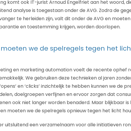
ing komt ook IT-jurist Arnoud Engelfriet aan het woord, di
luitend analyse is toegestaan onder de AVG. Zodra de ge
tvanger te herleiden zijn, valt dit onder de AVG en moete
parantie en toestemming krijgen, worden doorlopen.
r moeten we de spelregels tegen het lic
keting en marketing automation voelt de recente ophef 
emakkelijk. We gebruiken deze technieken al jaren zond
opens’ en ‘clicks’ inzichtelijk te hebben kunnen we de pr
len, doelgroepen verfijnen en ervoor zorgen dat consu
enen ook niet langer worden benaderd. Maar blijkbaar is 
en moeten we de spelregels opnieuw tegen het licht hou
ger uitsluitend een verzamelnaam voor alle initiatieven r