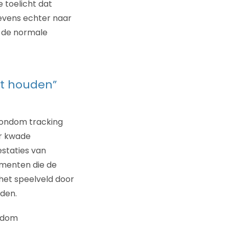
e toelicht dat
gevens echter naar
n de normale
ht houden”
rondom tracking
er kwade
estaties van
menten die de
het speelveld door
den.
ondom