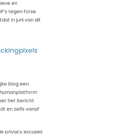
sieve en
P’s tegen forse
at in juni van dit
ckingpixels
ijke blog een
perhumanplatform
met het bericht
t en zelfs vanaf
 de privacy excuses