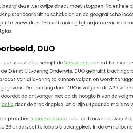
t bedrijf deze werkwijze direct moet stoppen. Na enkele 
acking standaard uit te schakelen en de geografische loca
er te verwerken. E-mail tracking ligt na jaren van stille
glas.
oorbeeld, DUO
r een week later schrijft de
Volkskrant
een artikel over e
 de Dienst Uitvoering Onderwijs. DUO gebruikt trackingpix
roces van aflevering te kunnen volgen en wordt terugge
sgegevens. De tracking door DUO is volgens de AP buiten
t doordat de ontvanger niet op de hoogte is van de vol
t
actie
door de trackingpixel uit al zijn uitgaande mails te 
in september
onderzoek doet
naar de trackinggewoontes
an de 26 onderzochte labels trackingpixels in de e-mailberi