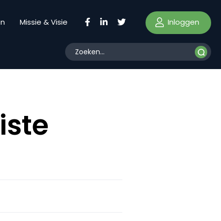
Inloggen
en
Missie & Visie
iste