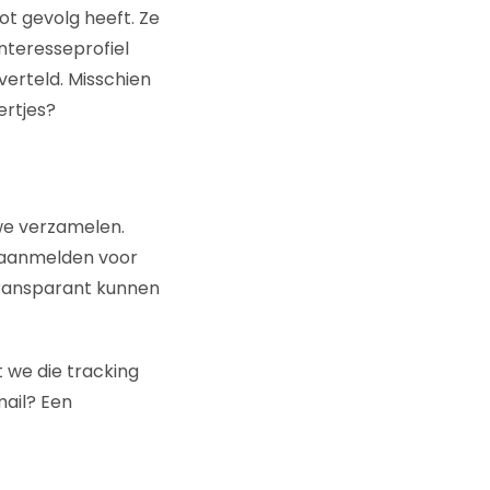
t gevolg heeft. Ze
nteresseprofiel
verteld. Misschien
ertjes?
we verzamelen.
 aanmelden voor
 transparant kunnen
 we die tracking
mail? Een