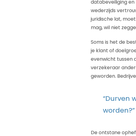
databeveiliging en
wederzijds vertrou
juridische lat, moe
mag, wil niet zegg
Soms is het de bes
je klant of doelgro
evenwicht tussen da
verzekeraar anders
geworden. Bedrijve
“Durven w
worden?”
De ontstane ophef 