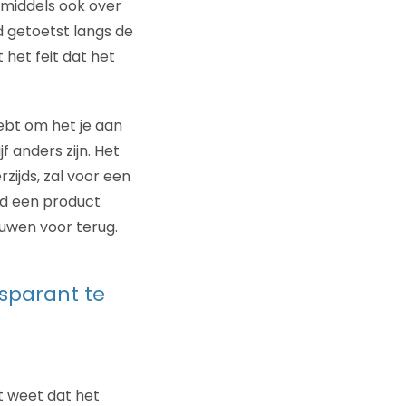
nmiddels ook over
 getoetst langs de
 het feit dat het
hebt om het je aan
 anders zijn. Het
zijds, zal voor een
eid een product
ouwen voor terug.
nsparant te
t weet dat het