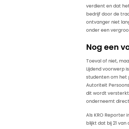
verdient en dat he
bedrijf door de tr
ontvanger niet lang
onder een vergroot
Nog een v
Toeval of niet, maa
Lijdend voorwerp is
studenten om het p
Autoriteit Persoon
dit wordt versterk
onderneemt direc
Als KRO Reporter 
blijkt dat bij 21 v