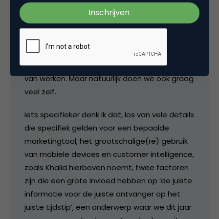
marketing bezig, maar moeten ook de
operatie goed kennen. We optimaliseren niet
alleen voor conversie, maar denken hierbij ook
aan retouren (want deze zijn kostbaar). We
zoeken partners die passen bij onze manier
van werken. Maar natuurlijk doen we ook graag
veel zelf.
Iets specifieker denk ik dat, los van vele details
die specifiek gelden voor een bepaalde
marketingtool, het grootschalige(re) gebruik
van mobiele devices en customer intelligence,
zoals Khalid hierboven noemt, twee factoren
zijn die een grote invloed hebben op ‘de juiste
informatie voor de juiste ontvanger op het
juiste tijdstip’, een onderwerp waar we dit jaar