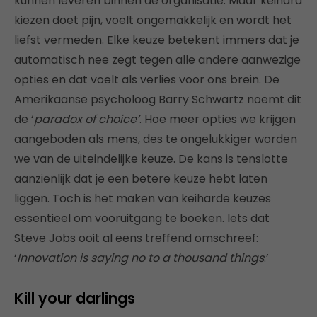
kunnen leveren binnen de organisatie. Maar keihard
kiezen doet pijn, voelt ongemakkelijk en wordt het
liefst vermeden. Elke keuze betekent immers dat je
automatisch nee zegt tegen alle andere aanwezige
opties en dat voelt als verlies voor ons brein. De
Amerikaanse psycholoog Barry Schwartz noemt dit
de ‘
paradox of choice’
. Hoe meer opties we krijgen
aangeboden als mens, des te ongelukkiger worden
we van de uiteindelijke keuze. De kans is tenslotte
aanzienlijk dat je een betere keuze hebt laten
liggen. Toch is het maken van keiharde keuzes
essentieel om vooruitgang te boeken. Iets dat
Steve Jobs ooit al eens treffend omschreef:
‘
Innovation is saying no to a thousand things
.’
Kill your darlings