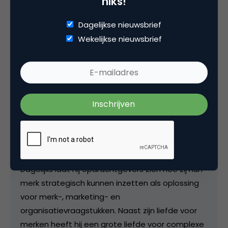
niks!
Dagelijkse nieuwsbrief
Wekelijkse nieuwsbrief
Deel dit artikel
Kopieer link
Julian Stevense
Eigenaar bij
Brandgurus
Julian Stevense is oprichter van Brandgurus.
Dagelijks laat hij opdrachtgevers zien hoe zij hun
merk strategisch kunnen inzetten als oplossing
voor merk-, marketing- en
organisatievraagstukken. Naast zijn liefde voor
merken heeft hij een grote liefde voor complexe