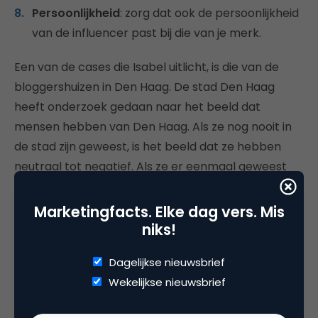
Persoonlijkheid
: zorg dat ook de persoonlijkheid
van de influencer past bij die van je merk.
Een van de cases die Isabel uitlicht, is die van de
bloggershuizen in Den Haag. De stad Den Haag
heeft onderzoek gedaan naar het beeld dat
mensen hebben van Den Haag. Als ze nog nooit in
de stad zijn geweest, is het beeld dat ze hebben
neutraal tot negatief. Als ze er eenmaal geweest
zijn, verandert dit beeld naar positief. Om het beeld
van Den Haag te verbeteren,
richt het een
Marketingfacts. Elke dag vers. Mis
strandhuisje regelmatig om tot bloggershuis
.
niks!
Blogger Julie van Lonely Planet werd als eerste
Dagelijkse nieuwsbrief
uitgenodigd om de stad te ontdekken. Het huisje
Wekelijkse nieuwsbrief
wordt voor elke blogger volledig gepersonaliseerd
naar diens interesses en onder de hashtag