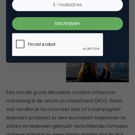
#thisisthehague delen zij hun ervaringen.
Een van de grote discussies rondom influencer
marketing is de
return on investment
(ROI). Want
wat verdien je nu concreet aan zo’n campagne?
Iedereen probeert er een euroteken tegenover te
zetten en iedereen gebruikt verschillende formules.
Volgens Isabel is er geen beste manier om de ROI