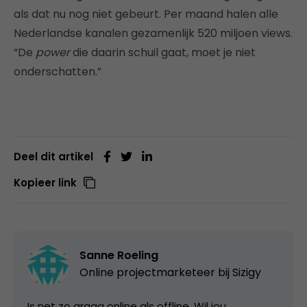
als dat nu nog niet gebeurt. Per maand halen alle
Nederlandse kanalen gezamenlijk 520 miljoen views.
“De
power
die daarin schuil gaat, moet je niet
onderschatten.”
Deel dit artikel
Kopieer link
Sanne Roeling
Online projectmarketeer bij
Sizigy
Is net zo graag online als offline. Wil jou