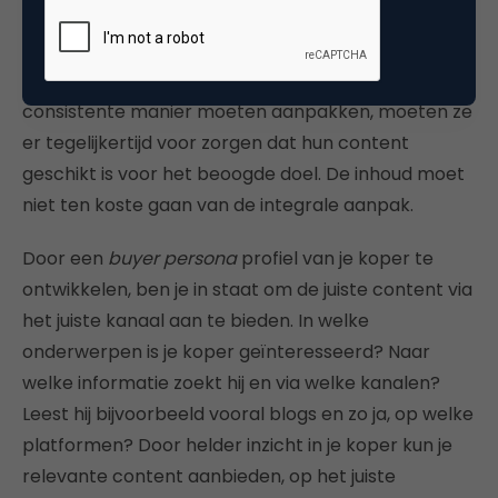
app of een banner op een website kunnen leiden
tot interactie. Dus terwijl bedrijven hun
merkcommunicatie en tone of voice op een
consistente manier moeten aanpakken, moeten ze
er tegelijkertijd voor zorgen dat hun content
geschikt is voor het beoogde doel. De inhoud moet
niet ten koste gaan van de integrale aanpak.
Door een
buyer persona
profiel van je koper te
ontwikkelen, ben je in staat om de juiste content via
het juiste kanaal aan te bieden. In welke
onderwerpen is je koper geïnteresseerd? Naar
welke informatie zoekt hij en via welke kanalen?
Leest hij bijvoorbeeld vooral blogs en zo ja, op welke
platformen? Door helder inzicht in je koper kun je
relevante content aanbieden, op het juiste