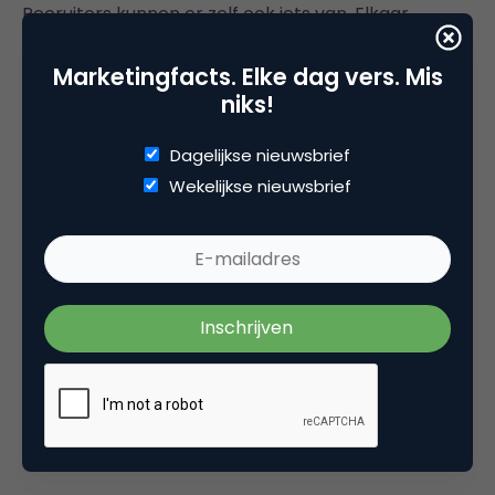
Recruiters kunnen er zelf ook iets van. Elkaar
compleet ghosten, we kunnen er kort over zijn: dat
Marketingfacts. Elke dag vers. Mis
doe je niet. Het is vergeefse moeite en er valt niets
niks!
van te leren. Advies: vraag altijd proactief om
feedback. Zeker als je wat verder bent gekomen in
Dagelijkse nieuwsbrief
het proces, is het echt normaal (!) om feedback te
Wekelijkse nieuwsbrief
krijgen.
Navigeren naar een nieuwe baan is en blijft een
uitdaging. Maar als je leert van je ervaringen, je
netwerk blijft opbouwen en een open mind houdt,
zul je uiteindelijk met sterke vaardigheden en een
paar goede verhalen, een geweldige nieuwe functie
vinden.