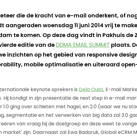
keteer die de kracht van e-mail onderkent, of n
t aangeraden woensdag 11 juni 2014 vrij te mak
am te komen. Op deze dag vindt in Pakhuis de Z
ierde editie van de
DDMA EMAIL SUMMIT
plaats. De
we inzichten op het gebied van responsive desig
verability, mobile optimalisatie en uiteraard open
ternationale keynote sprekers is
Dela Quist
, E-mail Mark
ij kondigt in zijn presentatie de next step in e-mail mar
r 1.0 ging over schieten met hagel, en 2.0 (waar we nu s
ng, segmentatie en het verwerken van big data zal 3.0 ga
 creëren van vraag bij de doelgroep en deze weet te van
in market' zijn. Daarnaast zal Ewa Badaruk, Global eCRM