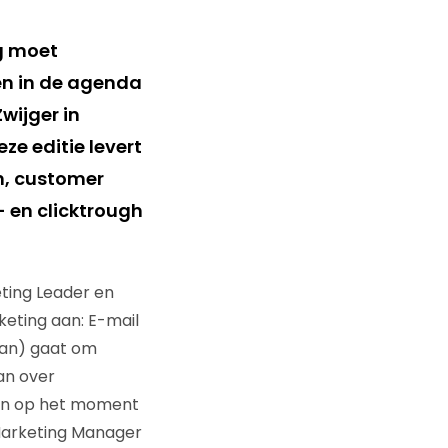
og moet
en in de agenda
wijger in
ze editie levert
n, customer
- en clicktrough
eting Leader en
keting aan: E-mail
taan) gaat om
an over
gen op het moment
 Marketing Manager