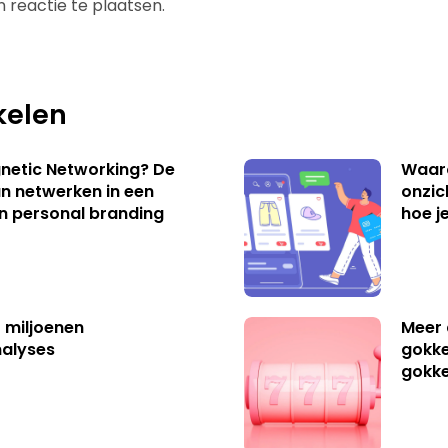
 reactie te plaatsen.
kelen
netic Networking? De
Waar
an netwerken in een
onzic
an personal branding
hoe j
t miljoenen
Meer 
nalyses
gokke
gokk