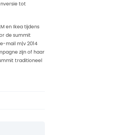
nversie tot
M en Ikea tijdens
oor de summit
 e-mail m|v 2014
mpagne zijn of haar
ummit traditioneel