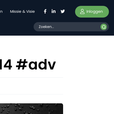
Inloggen
en
Missie & Visie
14 #adv