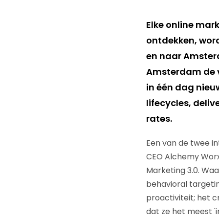
Elke online mar
ontdekken, word
en naar Amsterd
Amsterdam de v
in één dag nieu
lifecycles, deli
rates.
Een van de twee in
CEO Alchemy Worx. H
Marketing 3.0. Waa
behavioral targeti
proactiviteit; het
dat ze het meest '