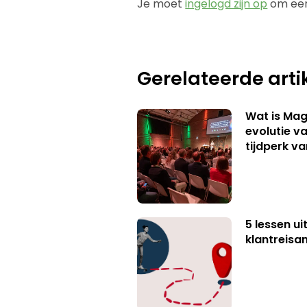
Je moet
ingelogd zijn op
om een
Gerelateerde arti
Wat is Mag
evolutie v
tijdperk v
5 lessen ui
klantreisa