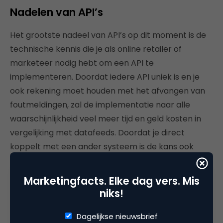
Nadelen van API’s
Het grootste nadeel van API’s op dit moment is de
technische kennis die je als online retailer of
marketeer nodig hebt om een API te
implementeren. Doordat iedere API uniek is en je
ook rekening moet houden met het afvangen van
foutmeldingen, zal de implementatie naar alle
waarschijnlijkheid veel meer tijd en geld kosten in
vergelijking met datafeeds. Doordat je direct
koppelt met een ander systeem is de kans ook
groot dat er nog geregeld aanpassingen gedaan
worden aan de API. Hierdoor ben je vaak niet klaar
Marketingfacts. Elke dag vers. Mis
nadat je de eerste koppeling hebt gelegd, maar
niks!
moet je deze ook geregeld updaten.
Dagelijkse nieuwsbrief