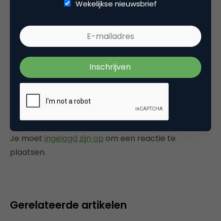
Wekelijkse nieuwsbrief
Commerciële belangen zijn veelal te groot en
wetgeving te beperkt. Je kunt je het best dus
maar niet te druk maken.
17 juni 2012 om 09:25
Plaats reactie
Je moet
ingelogd zijn op
om een reactie te
plaatsen.
Gerelateerde artikelen