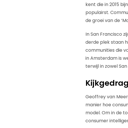
kent die in 2015 b
populairst. Commun
de groei van de ‘
In San Francisco z
derde plek staan hi
communities die voo
in Amsterdam is wel
terwijl in zowel Sa
Kijkgedrag
Geoffrey van Meer,
manier hoe consume
model. Om in de t
consumer intellige