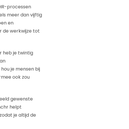
. HR-processen
ls meer dan vijftig
oen en
r de werkwijze tot
 heb je twintig
van
 hou je mensen bij
iermee ook zou
rbeeld gewenste
unchr helpt
dat je altijd de