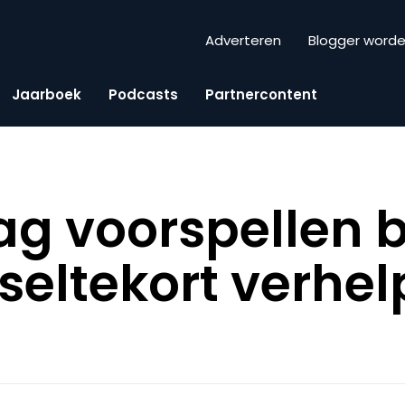
Adverteren
Blogger word
Jaarboek
Podcasts
Partnercontent
ag voorspellen b
seltekort verhe