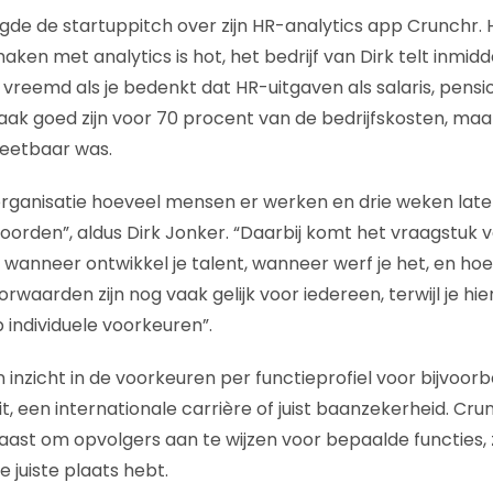
rgde de startuppitch over zijn HR-analytics app Crunchr
en met analytics is hot, het bedrijf van Dirk telt inmidde
vreemd als je bedenkt dat HR-uitgaven als salaris, pensi
aak goed zijn voor 70 procent van de bedrijfskosten, maa
meetbaar was.
rganisatie hoeveel mensen er werken en drie weken later
oorden”, aldus Dirk Jonker. “Daarbij komt het vraagstuk 
 wanneer ontwikkel je talent, wanneer werf je het, en hoe
rwaarden zijn nog vaak gelijk voor iedereen, terwijl je h
 individuele voorkeuren”.
 inzicht in de voorkeuren per functieprofiel voor bijvoo
teit, een internationale carrière of juist baanzekerheid. Cr
ast om opvolgers aan te wijzen voor bepaalde functies, zo
e juiste plaats hebt.