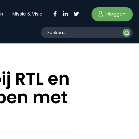
Inloggen
en
Missie & Visie
ij RTL en
lpen met