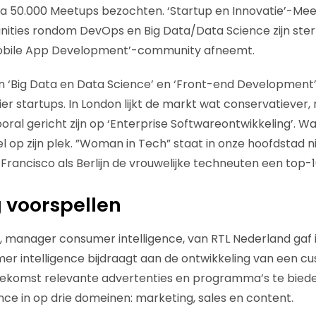
ijna 50.000 Meetups bezochten. ‘Startup en Innovatie’-Mee
ities rondom DevOps en Big Data/Data Science zijn sterk 
Mobile App Development’-community afneemt.
ijn ‘Big Data en Data Science’ en ‘Front-end Development’
er startups. In London lijkt de markt wat conservatiever,
ral gericht zijn op ‘Enterprise Softwareontwikkeling’. Wa
 op zijn plek. ”Woman in Tech” staat in onze hoofdstad niet 
n Francisco als Berlijn de vrouwelijke techneuten een top
 voorspellen
 manager consumer intelligence, van RTL Nederland gaf i
r intelligence bijdraagt aan de ontwikkeling van een c
oekomst relevante advertenties en programma’s te biede
nce in op drie domeinen: marketing, sales en content.