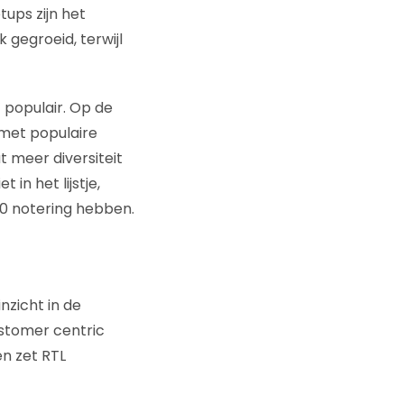
tups zijn het
gegroeid, terwijl
 populair. Op de
 met populaire
t meer diversiteit
in het lijstje,
-10 notering hebben.
nzicht in de
ustomer centric
n zet RTL