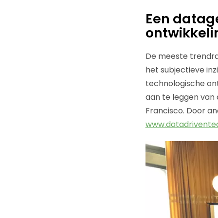
Een datage
ontwikkel
De meeste trendra
het subjectieve in
technologische ont
aan te leggen van 
Francisco. Door a
www.datadrivente