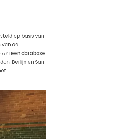
teld op basis van
n van de
p API een database
on, Berlijn en San
met