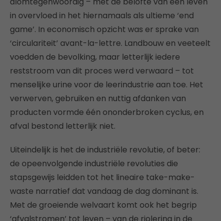
alomtegenwoordig – met de belofte van een leven
in overvloed in het hiernamaals als ultieme ‘end
game’. In economisch opzicht was er sprake van
‘circulariteit’ avant-la-lettre. Landbouw en veeteelt
voedden de bevolking, maar letterlijk iedere
reststroom van dit proces werd verwaard – tot
menselijke urine voor de leerindustrie aan toe. Het
verwerven, gebruiken en nuttig afdanken van
producten vormde één ononderbroken cyclus, en
afval bestond letterlijk niet.
Uiteindelijk is het de industriële revolutie, of beter:
de opeenvolgende industriële revoluties die
stapsgewijs leidden tot het lineaire take-make-
waste narratief dat vandaag de dag dominant is.
Met de groeiende welvaart komt ook het begrip
‘afvalstromen’ tot leven – van de riolering in de