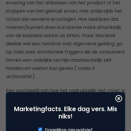
ervaring van het afdanken van het product of het
stoppen van het gebruik ervan, met anderzijds het
totaal aan eerdere ervaringen. Hoe bedrijven dat
moeten/kunnen doen is in sterke mate afhankelijk
van de business waarin ze zitten, maar Macleod
deelde wel een handvat met algemene gelding: ga
op zoek naar emotionele triggers die de consument
binnen een redelijke termijn daadwerkelijk zélf
handen en voeten kan geven (‘
make it
actionable
’).
Een voorbeeld van hoe het nadrukkelijk niet moet, is
bijvoorbeeld het bekende ‘niet in de kliko werpen’-
logo dat op veel producten wordt afgedrukt. Want
Marketingfacts. Elke dag vers. Mis
hier blijft de consument dus aan het einde van de
niks!
levensduur zitten met iets dat hij kennelijk niet op
Dagelijkse nieuwsbrief