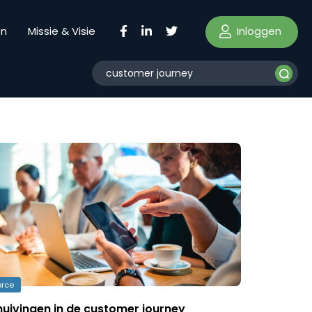
Inloggen
en
Missie & Visie
rce
huivingen in de customer journey