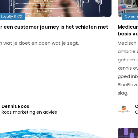
 Loyalty & CX
Comme
r een customer journey is het schieten met
Medicur
basis v
 wat je doet en doen wat je zegt.
Medisch 
ambitie 
geheim a
kennis o
goed inb
BlueElev
slag.
Dennis Roos
O
Roos marketing en advies
O