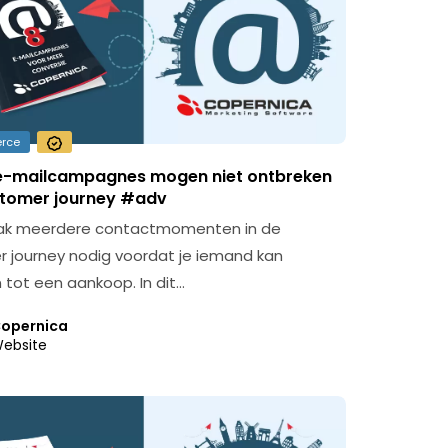
rce
e-mailcampagnes mogen niet ontbreken
ustomer journey #adv
vaak meerdere contactmomenten in de
 journey nodig voordat je iemand kan
 tot een aankoop. In dit…
opernica
ebsite