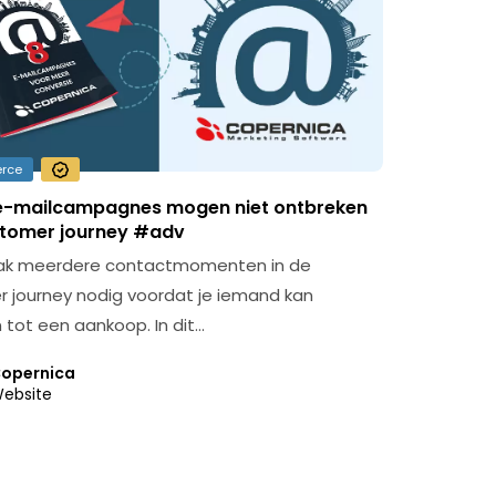
rce
e-mailcampagnes mogen niet ontbreken
ustomer journey #adv
vaak meerdere contactmomenten in de
 journey nodig voordat je iemand kan
 tot een aankoop. In dit…
opernica
ebsite