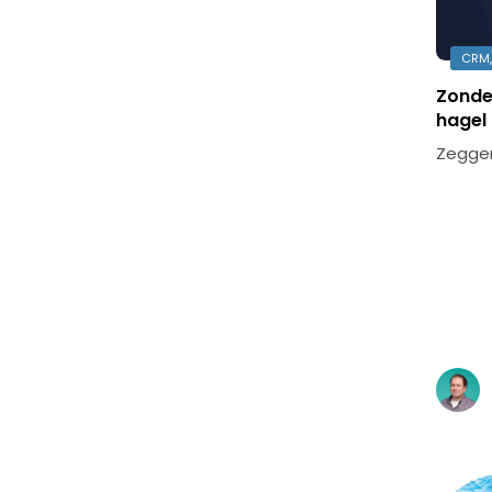
CRM,
Zonde
hagel
Zeggen