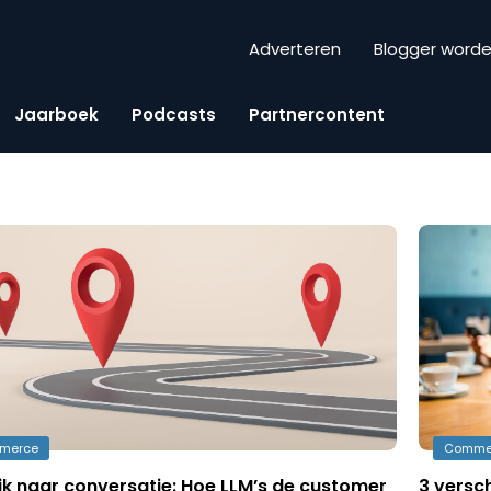
Adverteren
Blogger word
Jaarboek
Podcasts
Partnercontent
merce
Comme
ik naar conversatie: Hoe LLM’s de customer
3 versc