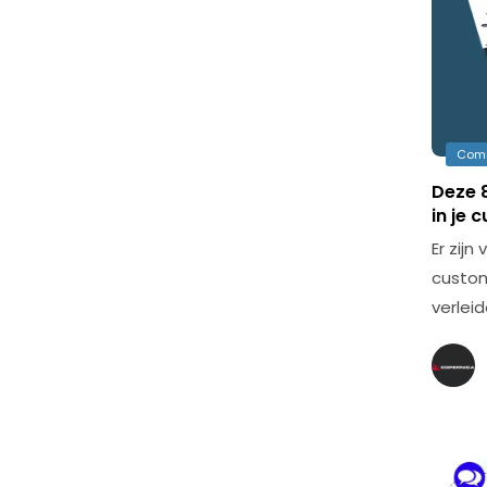
Com
Deze 
in je
Er zij
custom
verlei