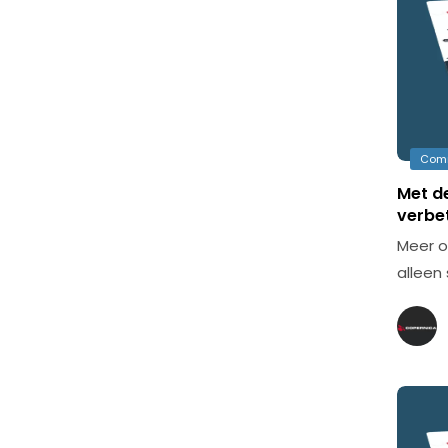
Com
Met d
verbe
Meer o
alleen