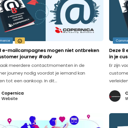
merce
Comme
8 e-mailcampagnes mogen niet ontbreken
Deze 8 
 customer journey #adv
in je c
n vaak meerdere contactmomenten in de
Er zijn 
er journey nodig voordat je iemand kan
customer
den tot een aankoop. In dit…
verleiden
Copernica
C
Website
W