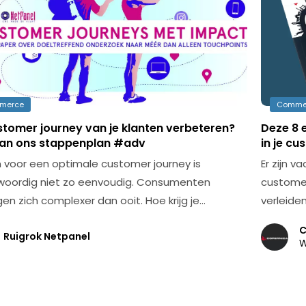
merce
Comme
stomer journey van je klanten verbeteren?
Deze 8 
van ons stappenplan #adv
in je c
 voor een optimale customer journey is
Er zijn 
oordig niet zo eenvoudig. Consumenten
customer
en zich complexer dan ooit. Hoe krijg je…
verleiden
C
Ruigrok Netpanel
W