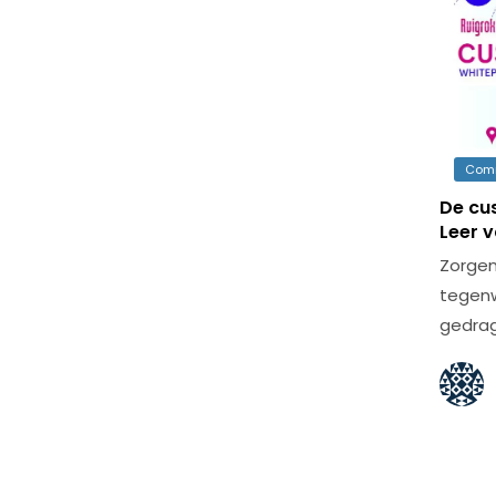
Com
De cu
Leer 
Zorgen
tegenw
gedrag