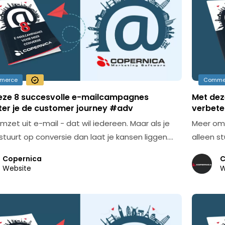
merce
Comme
eze 8 succesvolle e-mailcampagnes
Met dez
ter je de customer journey #adv
verbete
mzet uit e-mail - dat wil iedereen. Maar als je
Meer omze
 stuurt op conversie dan laat je kansen liggen.…
alleen st
Copernica
C
Website
W