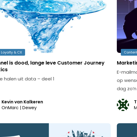
 Loyalty & CX
Content
nnel is dood, lange leve Customer Journey
Marketi
ics
E-mailma
 halen uit data – deel 1
op wense
dag zo’n
Kevin van Kalkeren
T
OnMarc | Dewey
M