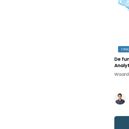
CRM,
De fu
Analyt
Waarde