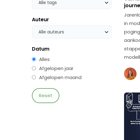
Alle tags
journ
Jarenl
Auteur
in mod
poging
Alle auteurs
aankoop
Datum
stappen
modell
Alles
Afgelopen jaar
Afgelopen maand