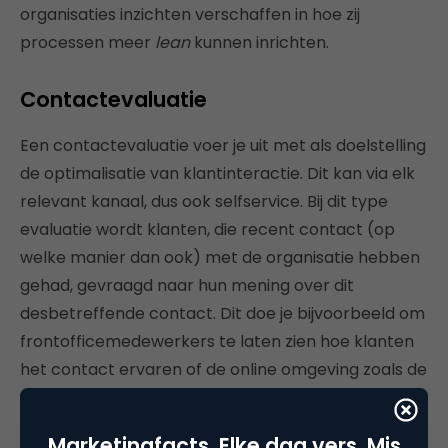
organisaties inzichten verschaffen in hoe zij
processen meer
lean
kunnen inrichten.
Contactevaluatie
Een contactevaluatie voer je uit met als doelstelling
de optimalisatie van klantinteractie. Dit kan via elk
relevant kanaal, dus ook selfservice. Bij dit type
evaluatie wordt klanten, die recent contact (op
welke manier dan ook) met de organisatie hebben
gehad, gevraagd naar hun mening over dit
desbetreffende contact. Dit doe je bijvoorbeeld om
frontofficemedewerkers te laten zien hoe klanten
het contact ervaren of de online omgeving zoals de
website en/of het klantportaal. Met een
contactevaluatie kan je ook de sociale
Marketingfacts. Elke dag vers. Mis