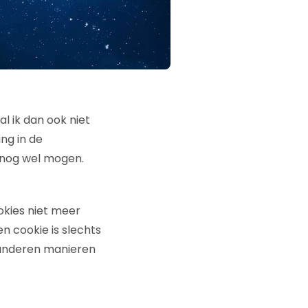
al ik dan ook niet
ing in de
 nog wel mogen.
okies niet meer
 cookie is slechts
3 anderen manieren