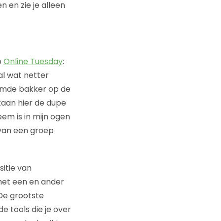
n en zie je alleen
p
Online Tuesday
:
al wat netter
amde bakker op de
taan hier de dupe
eem is in mijn ogen
 van een groep
itie van
het een en ander
De grootste
e tools die je over