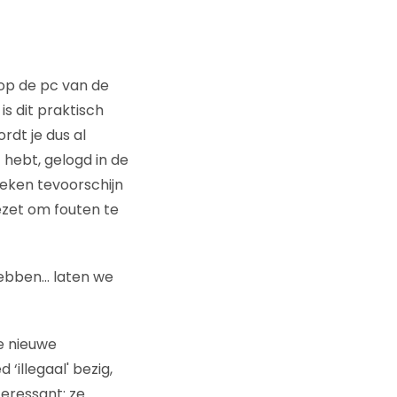
 op de pc van de
is dit praktisch
rdt je dus al
 hebt, gelogd in de
eken tevoorschijn
ezet om fouten te
hebben… laten we
e nieuwe
‘illegaal' bezig,
teressant: ze