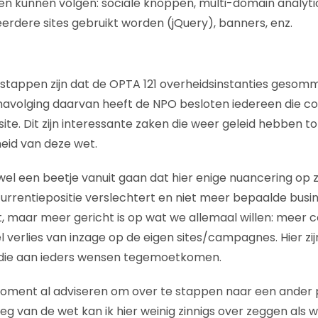
en kunnen volgen: sociale knoppen, multi-domain analyti
eerdere sites gebruikt worden (jQuery), banners, enz.
stappen zijn dat de OPTA 121 overheidsinstanties gesom
 navolging daarvan heeft de NPO besloten iedereen die co
site. Dit zijn interessante zaken die weer geleid hebben 
eid van deze wet.
el een beetje vanuit gaan dat hier enige nuancering op z
urrentiepositie verslechtert en niet meer bepaalde busi
 maar meer gericht is op wat we allemaal willen: meer c
l verlies van inzage op de eigen sites/campagnes. Hier z
die aan ieders wensen tegemoetkomen.
moment al adviseren om over te stappen naar een ander 
eg van de wet kan ik hier weinig zinnigs over zeggen als w