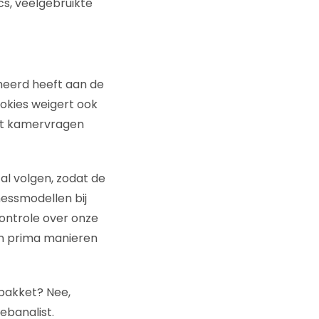
cs, veelgebruikte
meerd heeft aan de
okies weigert ook
tot kamervragen
al volgen, zodat de
nessmodellen bij
ontrole over onze
ijn prima manieren
pakket? Nee,
ebanalist.