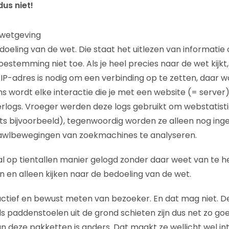
us niet!
 wetgeving
oeling van de wet. Die staat het uitlezen van informatie
estemming niet toe. Als je heel precies naar de wet kijkt, 
IP-adres is nodig om een verbinding op te zetten, daar wo
s wordt elke interactie die je met een website (= server)
logs. Vroeger werden deze logs gebruikt om webstatisti
s bijvoorbeeld), tegenwoordig worden ze alleen nog ing
awlbewegingen van zoekmachines te analyseren.
al op tientallen manier gelogd zonder daar weet van te 
 en alleen kijken naar de bedoeling van de wet.
actief en bewust meten van bezoeker. En dat mag niet. D
s paddenstoelen uit de grond schieten zijn dus net zo goed 
n deze pakketten is anders. Dat maakt ze wellicht wel in