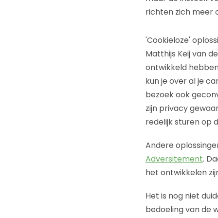
richten zich meer 
'Cookieloze' oplos
Matthijs Keij van 
ontwikkeld hebben
kun je over al je 
bezoek ook geconv
zijn privacy gewaa
redelijk sturen o
Andere oplossingen 
Adversitement
. D
het ontwikkelen zij
Het is nog niet dui
bedoeling van de w