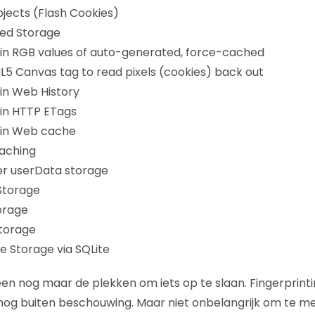
jects (Flash Cookies)
ated Storage
 in RGB values of auto-generated, force-cached
5 Canvas tag to read pixels (cookies) back out
 in Web History
 in HTTP ETags
 in Web cache
aching
er userData storage
Storage
orage
torage
 Storage via SQLite
een nog maar de plekken om iets op te slaan. Fingerprint
 nog buiten beschouwing. Maar niet onbelangrijk om te m