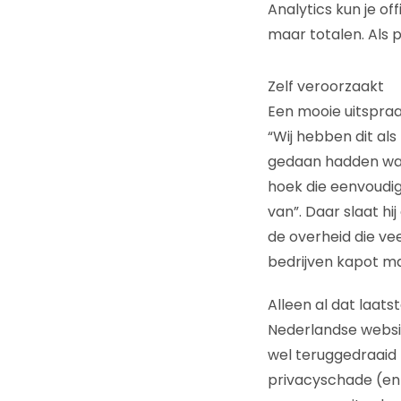
Analytics kun je of
maar totalen. Als p
Zelf veroorzaakt
Een mooie uitspraak
“Wij hebben dit al
gedaan hadden was
hoek die eenvoudig
van”. Daar slaat hi
de overheid die vee
bedrijven kapot m
Alleen al dat laat
Nederlandse websit
wel teruggedraaid 
privacyschade (en d