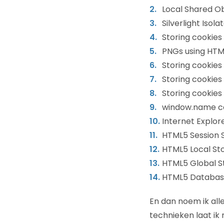
Local Shared Ob
Silverlight Isol
Storing cookies
PNGs using HTML
Storing cookies
Storing cookies
Storing cookies
window.name c
Internet Explor
HTML5 Session 
HTML5 Local St
HTML5 Global S
HTML5 Database
En dan noem ik all
technieken laat ik