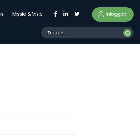
Inloggen
en
Missie & Visie