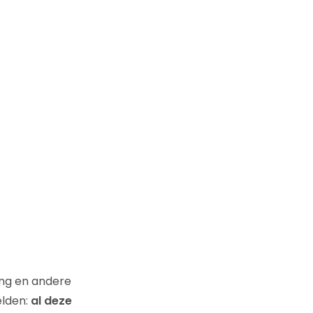
ing en andere
elden:
al deze