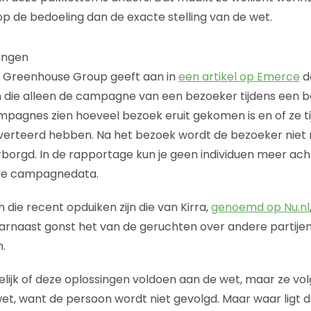
op de bedoeling dan de exacte stelling van de wet.
singen
de Greenhouse Group geeft aan in
een artikel op Emerce
d
 die alleen de campagne van een bezoeker tijdens een b
campagnes zien hoeveel bezoek eruit gekomen is en of ze t
erteerd hebben. Na het bezoek wordt de bezoeker niet 
rborgd. In de rapportage kun je geen individuen meer ach
p de campagnedata.
die recent opduiken zijn die van Kirra,
genoemd op Nu.nl
aarnaast gonst het van de geruchten over andere partijen
n.
delijk of deze oplossingen voldoen aan de wet, maar ze vo
et, want de persoon wordt niet gevolgd. Maar waar ligt 