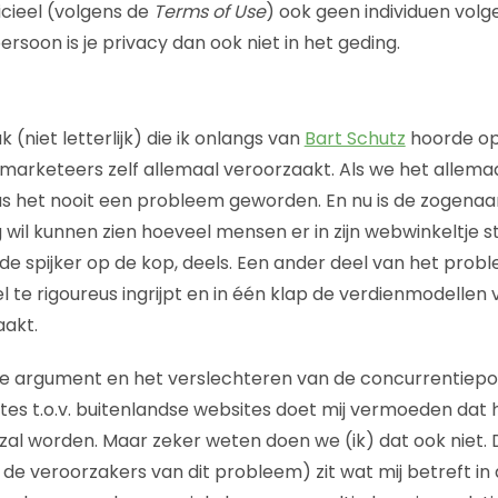
ficieel (volgens de
Terms of Use
) ook geen individuen volge
ersoon is je privacy dan ook niet in het geding.
 (niet letterlijk) die ik onlangs van
Bart Schutz
hoorde o
s marketeers zelf allemaal veroorzaakt. Als we het allema
 het nooit een probleem geworden. En nu is de zogena
 wil kunnen zien hoeveel mensen er in zijn webwinkeltje s
j de spijker op de kop, deels. Een ander deel van het probl
l te rigoureus ingrijpt en in één klap de verdienmodellen
aakt.
ste argument en het verslechteren van de concurrentiepos
es t.o.v. buitenlandse websites doet mij vermoeden dat 
zal worden. Maar zeker weten doen we (ik) dat ook niet. 
e veroorzakers van dit probleem) zit wat mij betreft in d