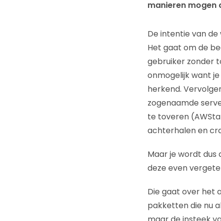
manieren mogen d
De intentie van de
Het gaat om de bed
gebruiker zonder to
onmogelijk want je 
herkend. Vervolgen
zogenaamde server
te toveren (AWStat
achterhalen en cr
Maar je wordt dus 
deze even vergeten
Die gaat over het 
pakketten die nu al
maar de insteek va