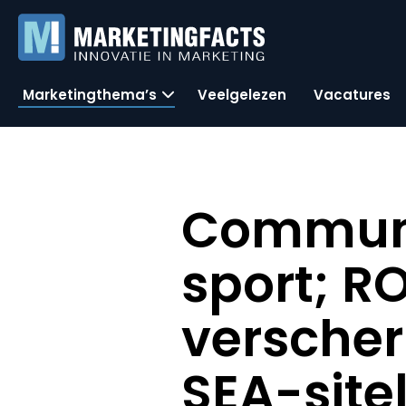
Marketingthema’s
Veelgelezen
Vacatures
Communi
sport; R
verscher
SEA-site