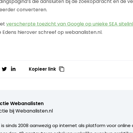
dingspagina’s die aansluiten bij de zoekopdracht en de v
 eerder converteren.
het
verscherpte toezicht van Google op unieke SEA sitelin
e Edens hierover schreef op webanalisten.nl.
Kopieer link
ctie Webanalisten
tie bij
Webanalisten.nl
 is sinds 2008 aanwezig op internet als platform voor online