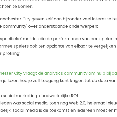
chten te komen.
anchester City geven zelf aan bijzonder veel interesse t
de community' over onderstaande onderwerpen:
ie specifieke' metrics die de performance van een speler i
mee spelers ook ten opzichte van elkaar te vergelijken 
 profiling’
ester City vraagt de analytics community om hulp bij d
 je lezen hoe je zelf toegang kunt krijgen tot de data va
n social marketing: daadwerkelijke ROI
leden was social media, toen nog Web 2.0, helemaal nieu
elijk: social media is de toekomst en iedereen moet er 