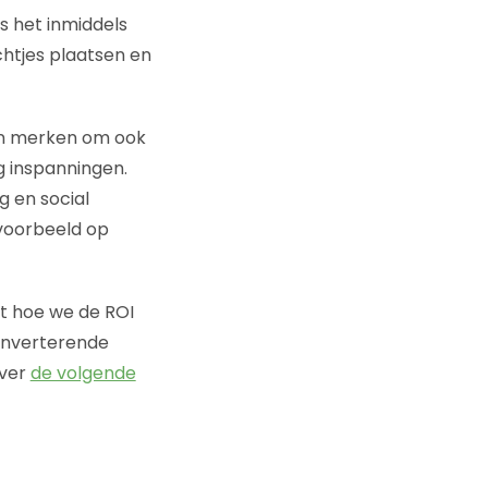
is het inmiddels
chtjes plaatsen en
an merken om ook
g inspanningen.
g en social
voorbeeld op
uit hoe we de ROI
converterende
over
de volgende