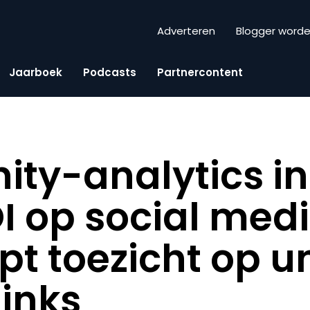
Adverteren
Blogger word
Jaarboek
Podcasts
Partnercontent
ty-analytics in
OI op social med
pt toezicht op u
links