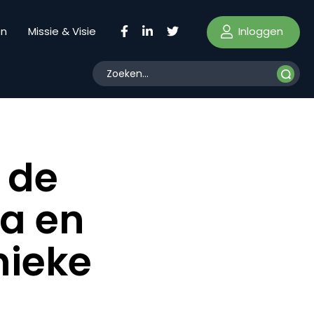
Inloggen
en
Missie & Visie
 de
ia en
nieke