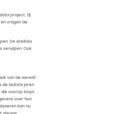
ata project. Zij
r en vragen de
en. De sitelinks
s verwijzen. Ook
aak van de wereld
s de laatste jaren
 die voorop loopt.
egevens over hun
alyseren kan nu
t nieuwe,