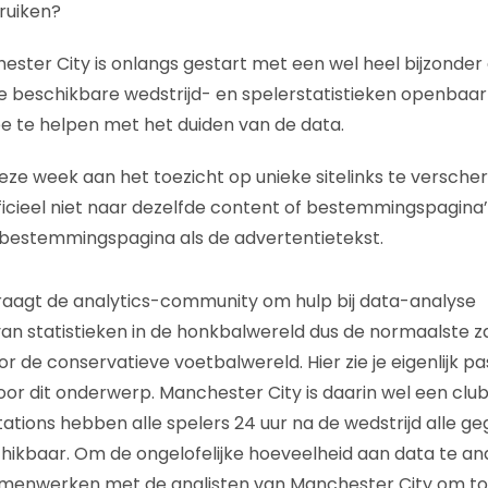
ruiken?
ster City is onlangs gestart met een wel heel bijzonder d
e beschikbare wedstrijd- en spelerstatistieken openbaa
te helpen met het duiden van de data.
ze week aan het toezicht op unieke sitelinks te verscherp
icieel niet naar dezelfde content of bestemmingspagina’
 bestemmingspagina als de advertentietekst.
raagt de analytics-community om hulp bij data-analyse
an statistieken in de honkbalwereld dus de normaalste z
oor de conservatieve voetbalwereld. Hier zie je eigenlijk pa
or dit onderwerp. Manchester City is daarin wel een club
tations hebben alle spelers 24 uur na de wedstrijd alle g
ikbaar. Om de ongelofelijke hoeveelheid aan data te an
samenwerken met de analisten van Manchester City om to