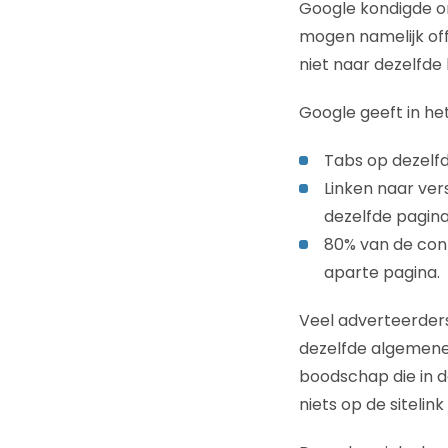
Google kondigde on
mogen namelijk off
niet naar dezelfde
Google geeft in he
Tabs op dezelfd
Linken naar ver
dezelfde pagina
80% van de cont
aparte pagina.
Veel adverteerders
dezelfde algemene
boodschap die in de
niets op de sitelin