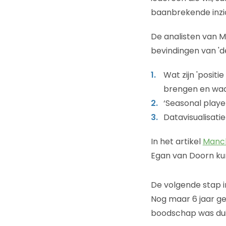
baanbrekende inzi
De analisten van M
bevindingen van '
Wat zijn 'posit
brengen en waar
‘Seasonal player
Datavisualisatie
In het artikel
Manch
Egan van Doorn kun
De volgende stap i
Nog maar 6 jaar ge
boodschap was duid