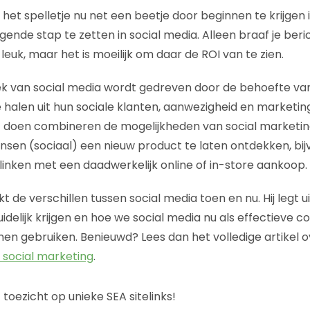
het spelletje nu net een beetje door beginnen te krijgen 
gende stap te zetten in social media. Alleen braaf je beri
leuk, maar het is moeilijk om daar de ROI van te zien.
ek van social media wordt gedreven door de behoefte v
e halen uit hun sociale klanten, aanwezigheid en marketin
it doen combineren de mogelijkheden van social marketin
n (sociaal) een nieuw product te laten ontdekken, bij
e linken met een daadwerkelijk online of in-store aankoop.
kt de verschillen tussen social media toen en nu. Hij legt 
idelijk krijgen en hoe we social media nu als effectieve 
en gebruiken. Benieuwd? Lees dan het volledige artikel 
n social marketing
.
toezicht op unieke SEA sitelinks!