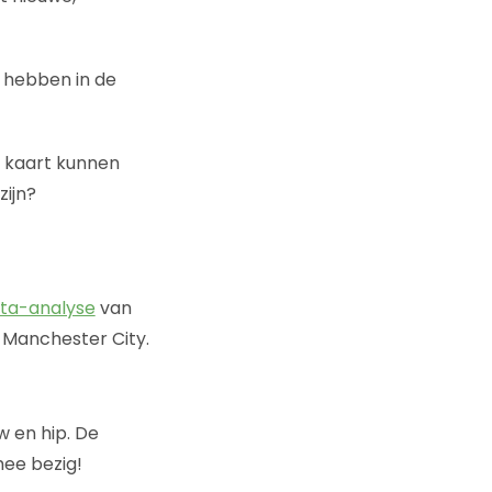
e hebben in de
n kaart kunnen
zijn?
ata-analyse
van
n Manchester City.
w en hip. De
mee bezig!