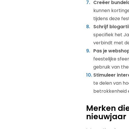
Creëer bundel
kunnen kortinge
tijdens deze fes
Schrijf blogart
specifiek het Ja
verbindt met de 
Pas je webshop
feestelijke sfe
gebruik van th
Stimuleer inter
te delen van ho
betrokkenheid e
Merken di
nieuwjaar