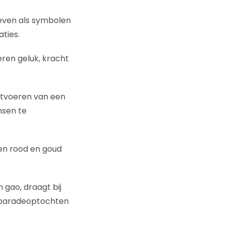
even als symbolen
ties.
ren geluk, kracht
uitvoeren van een
nsen te
ren rood en goud
 gao, draagt bij
en paradeoptochten