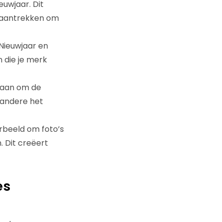
euwjaar. Dit
n aantrekken om
Nieuwjaar en
n die je merk
e aan om de
 andere het
rbeeld om foto’s
. Dit creëert
es