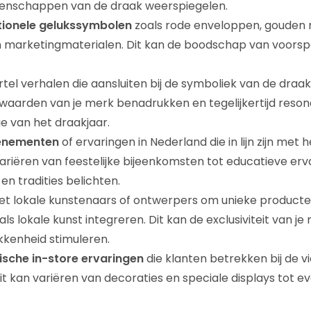
igenschappen van de draak weerspiegelen.
itionele gelukssymbolen
zoals rode enveloppen, gouden
in marketingmaterialen. Dit kan de boodschap van voors
tel verhalen die aansluiten bij de symboliek van de draa
waarden van je merk benadrukken en tegelijkertijd reso
ie van het draakjaar.
enementen
of ervaringen in Nederland die in lijn zijn met 
variëren van feestelijke bijeenkomsten tot educatieve erv
en tradities belichten.
t lokale kunstenaars of ontwerpers om unieke producten
ls lokale kunst integreren. Dit kan de exclusiviteit van j
kkenheid stimuleren.
sche in-store ervaringen
die klanten betrekken bij de v
it kan variëren van decoraties en speciale displays tot 