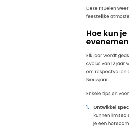
Deze rituelen weer
feestelijke atmosf
Hoe kun je
evenement
Elk jaar wordt ge
cyclus van 12 jaar 
om respectvol en a
Nieuwjaar.
Enkele tips en vo
Ontwikkel spec
kunnen limited e
je een horecam