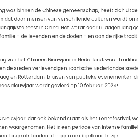
ng was binnen de Chinese gemeenschap, heeft zich uitge
n dat door mensen van verschillende culturen wordt om
langrijkste feest in China. Het wordt daar 15 dagen lang g
amilie – de levenden en de doden – en aan de rijke tradit
ng van het Chinees Nieuwjaar in Nederland, waar tradition
eiten de steden verlevendigen. Iconische Nederlandse ste
ag en Rotterdam, bruisen van publieke evenementen die 
es nieuwjaar wordt gevierd op 10 februari 2024!
 Nieuwjaar, dat ook bekend staat als het Lentefestival, w
iken waargenomen. Het is een periode van intense famili
en lange afstanden afleggen om bij elkaar te zijn.