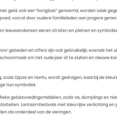
et geld, ook wel “hongbao” genoemd, worden vaak geg
poed, vooral door oudere familieleden aan jongere genera
 en leeuwendansen sieren straten en pleinen en symbolise
r gebeden en offers zijn ook gebruikelijk, evenals het 
schoonmaak om het oude jaar af te sluiten en nieuwe ka
ng, zoals Qipao en Hanfu, wordt gedragen, waarbij de kleu
ege hun symboliek.
ieke geluksvoedingsmiddelen, zoals vis, dumplings en nian
stiviteiten. Lantaarnfestivals met kleurrijke verlichting 
n als onderdeel van de vieringen.