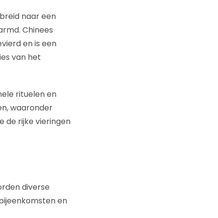
breid naar een
armd. Chinees
evierd en is een
ies van het
ele rituelen en
den, waaronder
de rijke vieringen
orden diverse
ebijeenkomsten en