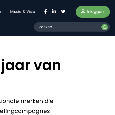
Inloggen
en
Missie & Visie
 jaar van
tionale merken die
rketingcampagnes