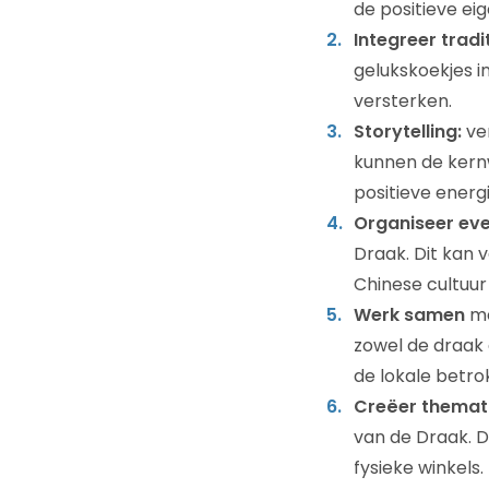
de positieve e
Integreer trad
gelukskoekjes 
versterken.
Storytelling:
ver
kunnen de kern
positieve energ
Organiseer ev
Draak. Dit kan 
Chinese cultuur 
Werk samen
me
zowel de draak a
de lokale betro
Creëer themati
van de Draak. D
fysieke winkels.