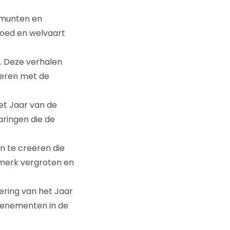
 munten en
poed en welvaart
k. Deze verhalen
neren met de
het Jaar van de
aringen die de
 te creëren die
e merk vergroten en
iering van het Jaar
evenementen in de