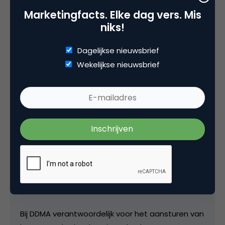
gehouden met het gegeven dat het Marketing
Marketingfacts. Elke dag vers. Mis
Week-onderzoek plaatsvond in het UK, waar de
niks!
economische tegenwind door Brexit een stuk frisser
waait dan in de meeste delen van de EU.
Dagelijkse nieuwsbrief
Wekelijkse nieuwsbrief
Deel dit artikel
Kopieer link
luuk ros
Team Lead Content & Community bij
DDMA
Bij DDMA verantwoordelijk voor het aansturen van