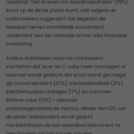
maatstaf. ‘Het leveren van bedrijfsresultaten’ (35%)
komt op de derde plaats komt, wat volgens de
onderzoekers suggereert dat degenen die
besluiten nemen onmiddellijk economisch
rendement zien als motivatie achter elke financiële
investering.
Andere statistieken waarvan marketeers
inschatten dat ze er de C-suite meer overtuigen of
waarvan wordt gedacht dat erom wordt gevraagd
zijn conversieratio’s (27%), merkbekendheid (21%),
klantbehoudpercentages (17%) en customer
lifetime value (15%) – allemaal
prestatiegerelateerde metrics. Minder dan 10% van
de senior stakeholders wordt geacht
merkattributen als een waardevol instrument te
beschouwen om het succes van een