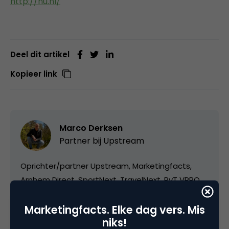
http://nu.nl/
Deel dit artikel
Kopieer link
Marco Derksen
Partner bij
Upstream
Oprichter/partner Upstream, Marketingfacts,
Arnhem Direct, SportNext, TravelNext, RvT VPRO,
Bestuur Luxor Live, social business, onderwijs,
fotografie en vader!
Marketingfacts. Elke dag vers. Mis
niks!