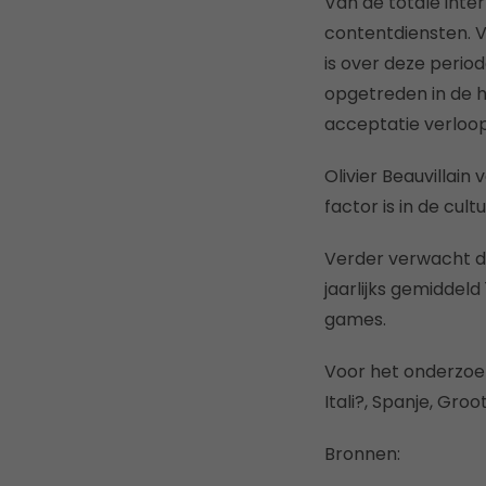
Van de totale inte
contentdiensten. V
is over deze perio
opgetreden in de h
acceptatie verloopt
Olivier Beauvillain
factor is in de cul
Verder verwacht d
jaarlijks gemiddel
games.
Voor het onderzoek
Itali?, Spanje, Gro
Bronnen: