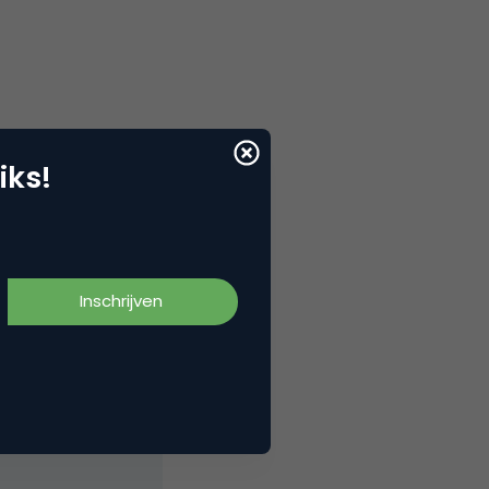
iks!
elNext, RvT