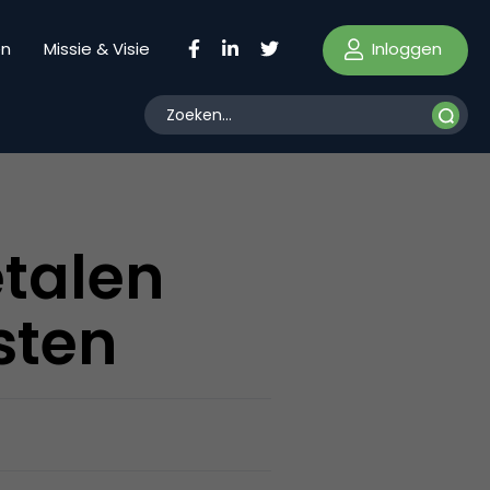
Inloggen
en
Missie & Visie
talen
sten