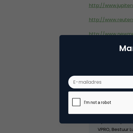
http://www.jupite
http://www.reuter
http://www.newme
Mar
Deel dit artikel
Marc
Partn
Oprichter/partn
VPRO, Bestuur Lu