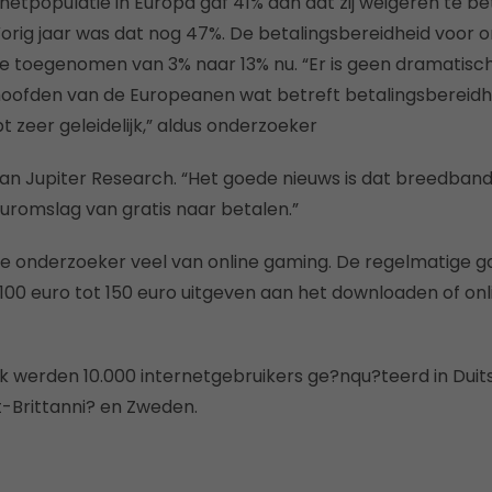
rnetpopulatie in Europa gaf 41% aan dat zij weigeren te b
orig jaar was dat nog 47%. De betalingsbereidheid voor o
de toegenomen van 3% naar 13% nu. “Er is geen dramatisc
oofden van de Europeanen wat betreft betalingsbereidhe
 zeer geleidelijk,” aldus onderzoeker
 van Jupiter Research. “Het goede nieuws is dat breedband
tuuromslag van gratis naar betalen.”
e onderzoeker veel van online gaming. De regelmatige g
d 100 euro tot 150 euro uitgeven aan het downloaden of on
 werden 10.000 internetgebruikers ge?nqu?teerd in Duitsl
ot-Brittanni? en Zweden.