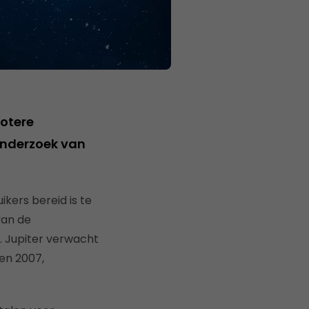
otere
 onderzoek van
kers bereid is te
van de
. Jupiter verwacht
en 2007,