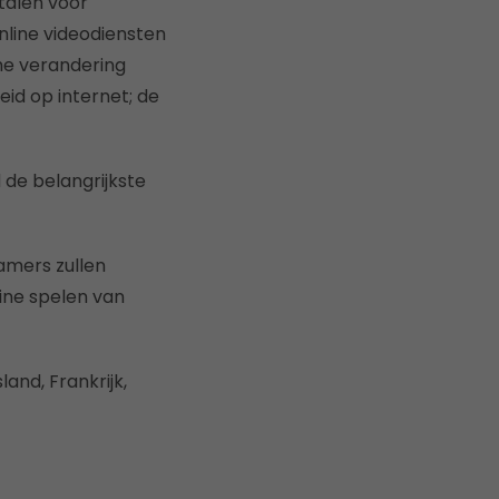
etalen voor
nline videodiensten
he verandering
id op internet; de
 de belangrijkste
amers zullen
line spelen van
and, Frankrijk,