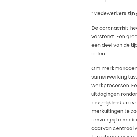
“Medewerkers zijn 
De coronacrisis 
versterkt. Een gro
een deel van de tij
delen.
Om merkmanagement
samenwerking tuss
werkprocessen. Ee
uitdagingen rondo
mogelijkheid om vi
merkuitingen te zo
omvangrijke mediab
daarvan centraal 
terugbrengen van 