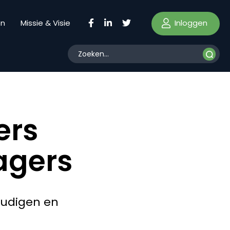
Inloggen
en
Missie & Visie
ers
agers
oudigen en