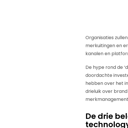
Organisaties zulle
merkuitingen en er
kanalen en platfor
De hype rond de ‘di
doordachte investe
hebben over het in
drieluik over brand
merkmanagement en
De drie be
technology