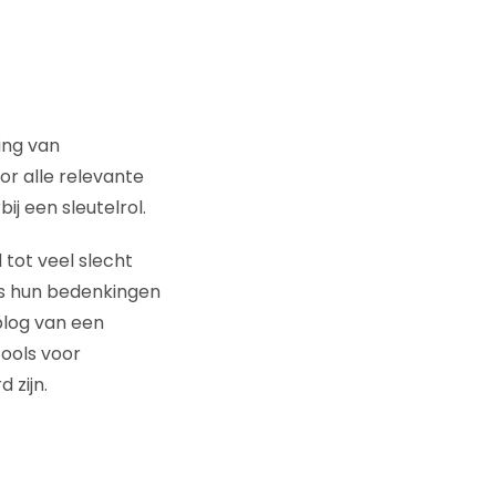
ing van
or alle relevante
j een sleutelrol.
 tot veel slecht
rs hun bedenkingen
blog van een
tools voor
 zijn.