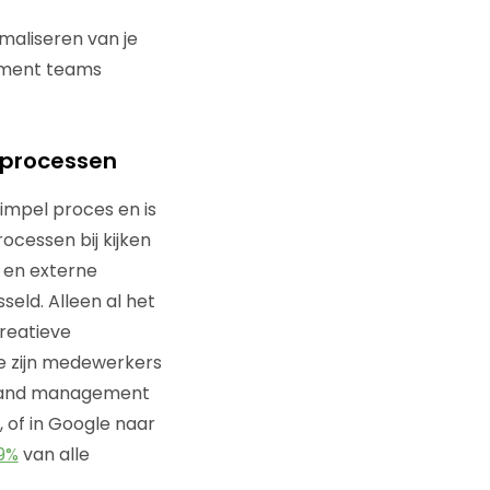
maliseren van je
ement teams
tprocessen
impel proces en is
ocessen bij kijken
 en externe
eld. Alleen al het
creatieve
ve zijn medewerkers
Brand management
of in Google naar
9%
van alle