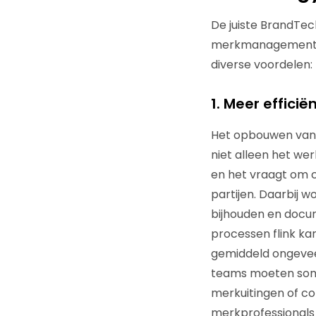
De juiste BrandTec
merkmanagementpr
diverse voordelen:
1. Meer effic
Het opbouwen van e
niet alleen het we
en het vraagt om c
partijen. Daarbij 
bijhouden en docum
processen flink ka
gemiddeld ongevee
teams moeten soms
merkuitingen of c
merkprofessionals 