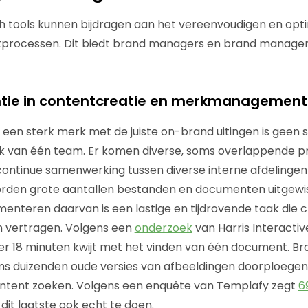
h tools kunnen bijdragen aan het vereenvoudigen en opti
ocessen. Dit biedt brand managers en brand manag
iëntie in contentcreatie en merkmanagemen
en sterk merk met de juiste on-brand uitingen is geen s
rk van één team. Er komen diverse, soms overlappende pr
ontinue samenwerking tussen diverse interne afdelingen
worden grote aantallen bestanden en documenten uitgewiss
enteren daarvan is een lastige en tijdrovende taak die 
n vertragen. Volgens een
onderzoek
van Harris Interacti
r 18 minuten kwijt met het vinden van één document. 
 duizenden oude versies van afbeeldingen doorploegen, 
ontent zoeken. Volgens een enquête van Templafy zegt
6
dit laatste ook echt te doen.