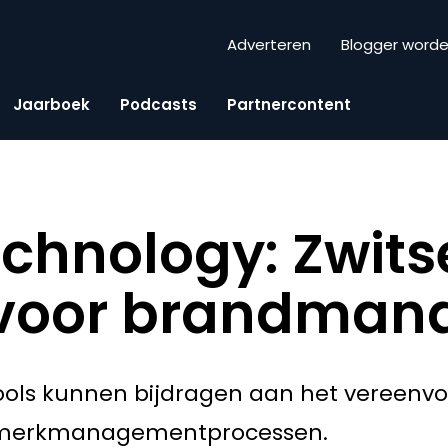
Adverteren
Blogger word
Jaarboek
Podcasts
Partnercontent
chnology: Zwits
voor brandman
tools kunnen bijdragen aan het vereenv
e merkmanagementprocessen.