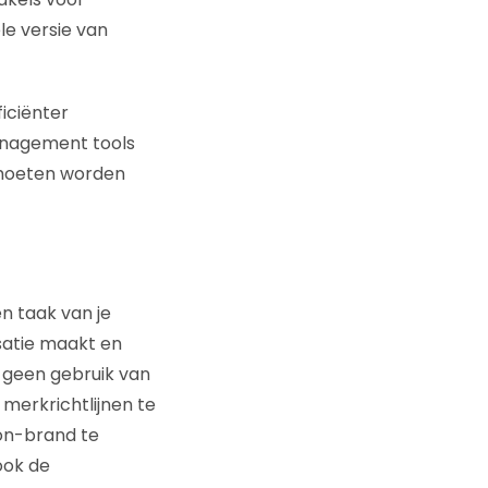
e versie van
iciënter
anagement tools
 moeten worden
n taak van je
satie maakt en
e geen gebruik van
merkrichtlijnen te
 on-brand te
ook de