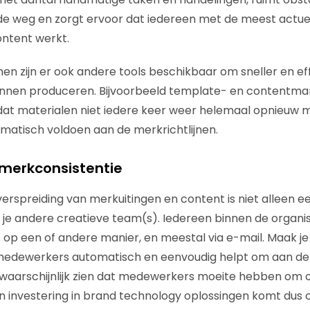
e weg en zorgt ervoor dat iedereen met de meest actuel
ntent werkt.
 zijn er ook andere tools beschikbaar om sneller en eff
unnen produceren. Bijvoorbeeld template- en contentm
 dat materialen niet iedere keer weer helemaal opnieuw
matisch voldoen aan de merkrichtlijnen.
 merkconsistentie
erspreiding van merkuitingen en content is niet alleen ee
je andere creatieve team(s). Iedereen binnen de organi
 op een of andere manier, en meestal via e-mail. Maak j
 medewerkers automatisch en eenvoudig helpt om aan de 
e waarschijnlijk zien dat medewerkers moeite hebben om
 investering in brand technology oplossingen komt dus 