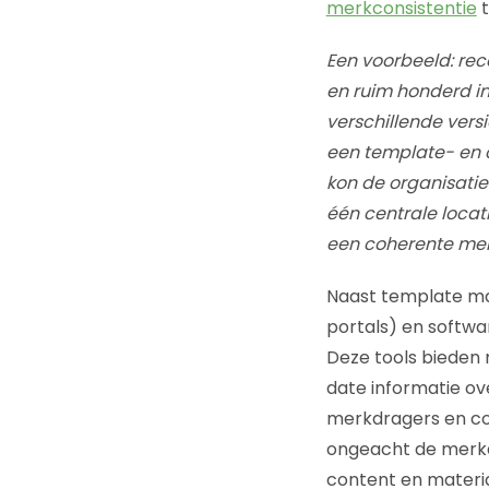
merkconsistentie
t
Een voorbeeld: rec
en ruim honderd in
verschillende ver
een template- en
kon de organisati
één centrale locati
een coherente merk
Naast template ma
portals) en softwar
Deze tools bieden
date informatie ov
merkdragers en con
ongeacht de merkd
content en materia