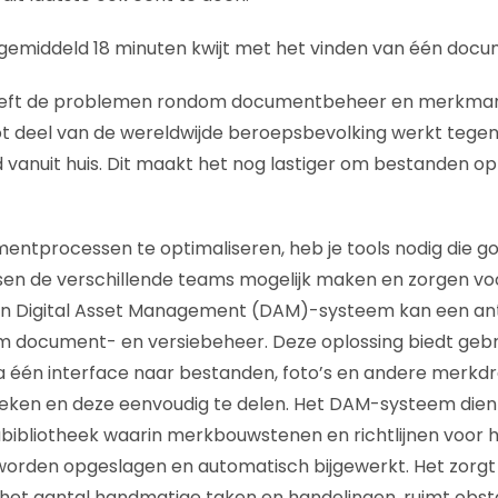
gemiddeld 18 minuten kwijt met het vinden van één docu
heeft de problemen rondom documentbeheer en merkm
ot deel van de wereldwijde beroepsbevolking werkt tege
d vanuit huis. Dit maakt het nog lastiger om bestanden op
processen te optimaliseren, heb je tools nodig die g
en de verschillende teams mogelijk maken en zorgen vo
n Digital Asset Management (DAM)-systeem kan een an
m document- en versiebeheer. Deze oplossing biedt gebr
a één interface naar bestanden, foto’s en andere merkd
eken en deze eenvoudig te delen. Het DAM-systeem dient
ibliotheek waarin merkbouwstenen en richtlijnen voor h
worden opgeslagen en automatisch bijgewerkt. Het zorg
het aantal handmatige taken en handelingen, ruimt obst