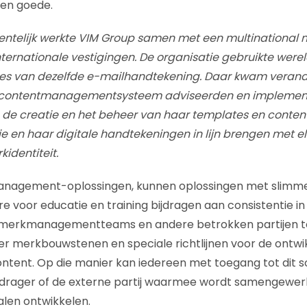
en goede.
entelijk werkte VIM Group samen met een multinational 
ternationale vestigingen. De organisatie gebruikte werel
sies van dezelfde e-mailhandtekening. Daar kwam verand
 contentmanagementsysteem adviseerden en implemen
e de creatie en het beheer van haar templates en conte
e en haar digitale handtekeningen in lijn brengen met elk
identiteit.
nagement-oplossingen, kunnen oplossingen met slimme r
e voor educatie en training bijdragen aan consistentie in
 merkmanagementteams en andere betrokken partijen t
er merkbouwstenen en speciale richtlijnen voor de ontwi
tent. Op die manier kan iedereen met toegang tot dit so
rager of de externe partij waarmee wordt samengewer
len ontwikkelen.