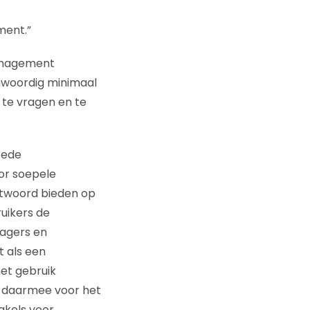
ment.”
anagement
nwoordig minimaal
 te vragen en te
oede
or soepele
twoord bieden op
uikers de
ragers en
 als een
et gebruik
t daarmee voor het
akels voor