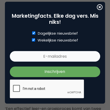
Hoe voelde het, toen je je uitslag kreeg bij
de scriptie?
Marketingfacts. Elke dag vers. Mis
niks!
‘Trots! Echter, is de volgende stap misschien nog
belangrijker, namelijk het in de praktijk brengen van
Dagelijkse nieuwsbrief
alle kennis en ervaring naar de praktijk.’
Wekelijkse nieuwsbrief
Wat ga je als NIMA C-professional ánders
doen?
‘Bij elke stap in het marketingproces mijzelf en
anderen uitdagen om de connectie met strategie
te maken.’
Wat is j
ouw advies voor toekomstige
studenten? En wat voor NIMA?
‘Een effectief leer-en groeiproces komt van twee