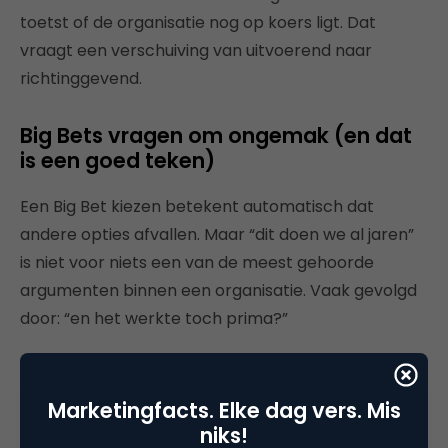
toetst of de organisatie nog op koers ligt. Dat
vraagt een verschuiving van uitvoerend naar
richtinggevend.
Big Bets vragen om ongemak (en dat
is een goed teken)
Een Big Bet kiezen betekent automatisch dat
andere opties afvallen. Maar “dit doen we al jaren”
is niet voor niets een van de meest gehoorde
argumenten binnen een organisatie. Vaak gevolgd
door: “en het werkte toch prima?”
Kill your darlings
klinkt heftig, maar in de praktijk is
het vaak minder dramatisch. Veel initiatieven
Marketingfacts. Elke dag vers. Mis
hoeven niet weg, maar mogen gewoon even de
niks!