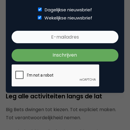
ijskast in. Omdat ze nú gewoon niet bijdragen aan
de richting die je gekozen hebt.
Dagelijkse nieuwsbrief
Wekelijkse nieuwsbrief
Het helpt om de discussie te verplaatsen van
meningen naar inzichten. Door zichtbaar te maken
wat wel en niet bijdraagt aan groei. En door focus te
bewaken wanneer alles weer tegelijk belangrijk lijkt.
High-performing teams zijn radicaal helder.
Iedereen weet wat de Big Bets zijn, hoe het eigen
werk daaraan bijdraagt en of de organisatie nog op
koers ligt.
Leg alle activiteiten langs de lat
Big Bets dwingen tot kiezen. Tot expliciet maken.
Tot verantwoordelijkheid nemen.