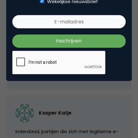
Wekelijkse nieuwsbrief
Een droom voor spammers, lijkt mij? Zorg dat
er wat computers in je botnet zijn die hiervan
gebruik maken en je kan gratis spammen met
verzekering dat je mailtjes door de filters
komen! Dat je daarbij onwetende
consumenten op de kosten jaagt, is pech
voor hen.
6 februari 2006 om 18:24
Kasper Katje
Inderdaad, partijen die zich met legitieme e-