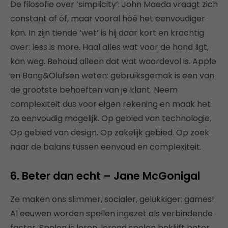
De filosofie over ‘simplicity’: John Maeda vraagt zich
constant af óf, maar vooral hóé het eenvoudiger
kan. In zijn tiende ‘wet’ is hij daar kort en krachtig
over: less is more. Haal alles wat voor de hand ligt,
kan weg. Behoud alleen dat wat waardevol is. Apple
en Bang&Olufsen weten: gebruiksgemak is een van
de grootste behoeften van je klant. Neem
complexiteit dus voor eigen rekening en maak het
zo eenvoudig mogelijk. Op gebied van technologie.
Op gebied van design. Op zakelijk gebied. Op zoek
naar de balans tussen eenvoud en complexiteit.
6. Beter dan echt – Jane McGonigal
Ze maken ons slimmer, socialer, gelukkiger: games!
Al eeuwen worden spellen ingezet als verbindende
factor. Spelen is leren, lerend spelen beklijft beter.