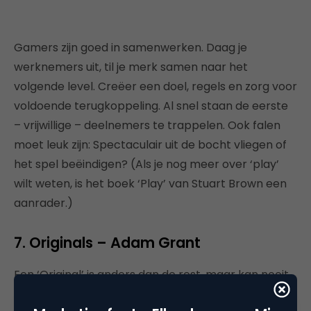
Gamers zijn goed in samenwerken. Daag je
werknemers uit, til je merk samen naar het
volgende level. Creëer een doel, regels en zorg voor
voldoende terugkoppeling. Al snel staan de eerste
– vrijwillige – deelnemers te trappelen. Ook falen
moet leuk zijn: Spectaculair uit de bocht vliegen of
het spel beëindigen? (Als je nog meer over ‘play’
wilt weten, is het boek ‘Play’ van Stuart Brown een
aanrader.)
7. Originals – Adam Grant
Een ‘Original’ is anders dan de rest, maar kan nooit
alleen slagen. Iedere Original heeft een team nodig