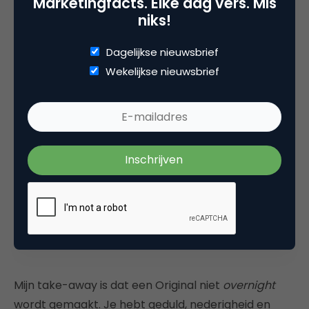
Marketingfacts. Elke dag vers. Mis
en daarom wijdt Adam een deel van het boek
niks!
‘Originals’ aan teamdynamiek en hoe je de meest
originele ideeën uit jezelf en je team kan krijgen. Zijn
Dagelijkse nieuwsbrief
hoofdboodschap? Let op groepsdruk. Originals
Wekelijkse nieuwsbrief
lopen risico, slaan hiërarchie over, zijn brutaal eerlijk
en ze balanceren tussen een sterke cultuur en
cultus. Het produceren van originele ideeën is een
hele klus en zeker sommige van je ideeën zullen
mislukken.
“Het produceren van originele
ideeën is een hele klus”
Mijn take-away is dat een Original niet
overnight
wordt gemaakt. Je hebt geduld, nederigheid en