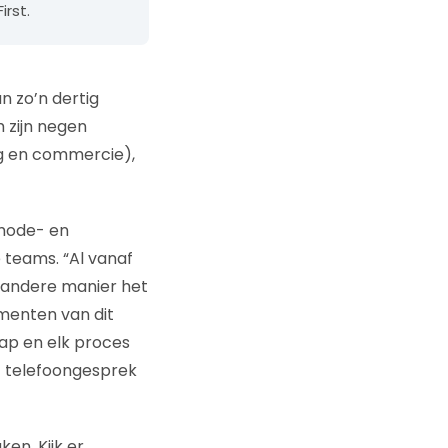
rst.
 zo’n dertig
 zijn negen
g en commercie),
 mode- en
 teams. “Al vanaf
f andere manier het
amenten van dit
tap en elk proces
et telefoongesprek
ken. Kijk er