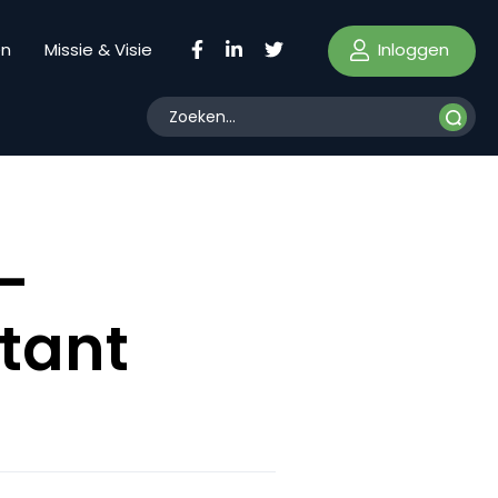
Inloggen
en
Missie & Visie
-
stant