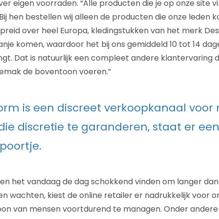
er eigen voorraden. “Alle producten die je op onze site vind
Bij hen bestellen wij alleen de producten die onze leden k
spreid over heel Europa, kledingstukken van het merk De
panje komen, waardoor het bij ons gemiddeld 10 tot 14 dag
ngt. Dat is natuurlijk een compleet andere klantervaring da
gemak de boventoon voeren.”
orm is een discreet verkoopkanaal voo
die discretie te garanderen, staat er een
oortje.
n het vandaag de dag schokkend vinden om langer dan 
n wachten, kiest de online retailer er nadrukkelijk voor 
on van mensen voortdurend te managen. Onder andere 