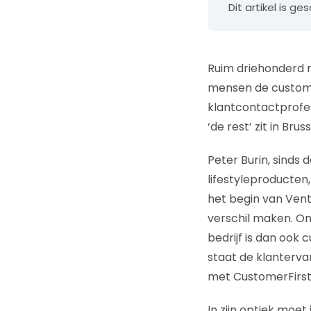
Dit artikel is g
Ruim driehonderd m
mensen de customer
klantcontactprofe
‘de rest’ zit in Bruss
Peter Burin, sind
lifestyleproducten
het begin van Vente
verschil maken. On
bedrijf is dan ook 
staat de klantervar
met CustomerFirst
In zijn optiek moet