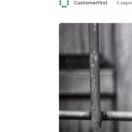
5 sept
CustomerFirst