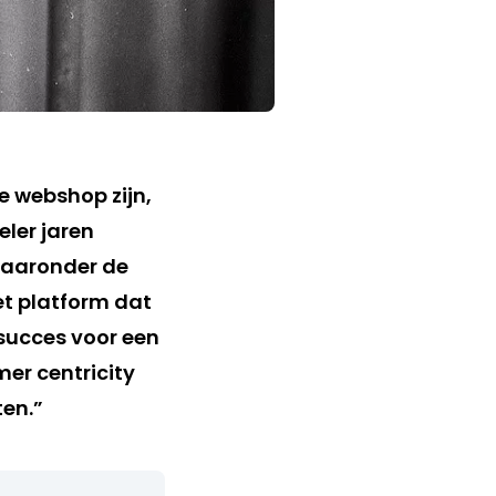
 webshop zijn,
ler jaren
Waaronder de
Het platform dat
 succes voor een
er centricity
ten.”