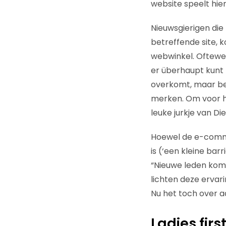
website speelt hier
Nieuwsgierigen die 
betreffende site, 
webwinkel. Oftewel
er überhaupt kunt 
overkomt, maar best
merken. Om voor he
leuke jurkje van Di
Hoewel de e-comme
is (‘een kleine bar
“Nieuwe leden kome
lichten deze ervar
Nu het toch over a
Ladies firs