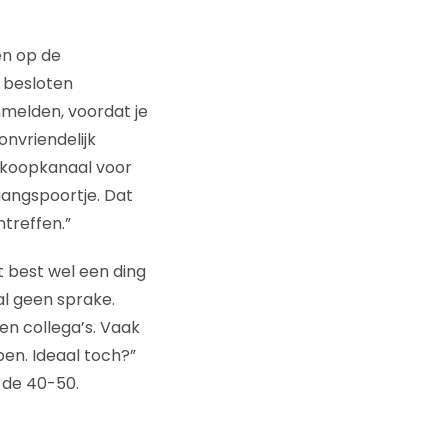
en op de
 besloten
nmelden, voordat je
onvriendelijk
erkoopkanaal voor
gangspoortje. Dat
ntreffen.”
 best wel een ding
al geen sprake.
en collega’s. Vaak
en. Ideaal toch?”
 de 40-50.