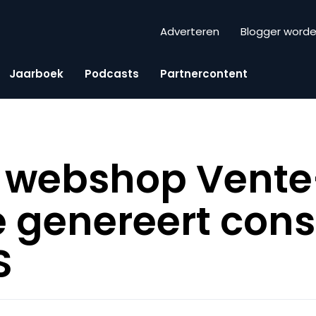
Adverteren
Blogger word
Jaarboek
Podcasts
Partnercontent
n webshop Vente
e genereert con
S