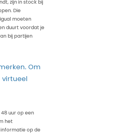
t, zijn in stock bij
open. Die
sigual moeten
en duurt voordat je
n bij partijen
r merken. Om
 virtueel
48 uur op een
om het
informatie op de