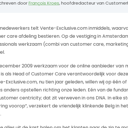
eschreven door
François Kroes
, hoofdredacteur van CustomerFi
edewerkers telt Vente-Exclusive.com inmiddels, waarvan
 care afdeling bestieren. Op de vestiging in Amsterdam
ssionals werkzaam (combi van customer care, marketin
el.
s december 2009 werkzaam voor de online aanbieder van
, is als Head of Customer Care verantwoordelijk voor deze
-Exclusive.com, nu tien jaar geleden, willen wij op één o
s anders opstellen richting onze leden. Eén van de fund
customer centricity; dat zit verweven in ons DNA. In elke s
ing voorop”, verzekert de vriendelijk klinkende Belg in h
.
 je alles uit de kast halen om het klanten naar de zin te ma