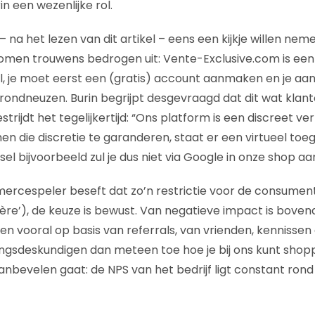
in een wezenlijke rol.
– na het lezen van dit artikel – eens een kijkje willen nem
komen trouwens bedrogen uit: Vente-Exclusive.com is een
, je moet eerst een (gratis) account aanmaken en je aa
rondneuzen. Burin begrijpt desgevraagd dat dit wat klant
rijdt het tegelijkertijd: “Ons platform is een discreet v
n die discretie te garanderen, staat er een virtueel toe
esel bijvoorbeeld zul je dus niet via Google in onze shop aa
rcespeler beseft dat zo’n restrictie voor de consument
rière’), de keuze is bewust. Van negatieve impact is boven
n vooral op basis van referrals, van vrienden, kennissen 
ingsdeskundigen dan meteen toe hoe je bij ons kunt shopp
anbevelen gaat: de NPS van het bedrijf ligt constant rond
t