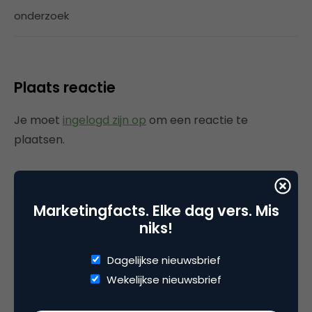
onderzoek
Plaats reactie
Je moet
ingelogd zijn op
om een reactie te
plaatsen.
Marketingfacts. Elke dag vers. Mis
Gerelateerde artikelen
niks!
Rebel with or without a cause?
Dagelijkse nieuwsbrief
Wake-upcall voor ontwerpers
Wekelijkse nieuwsbrief
en merkeigenaren