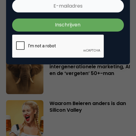
Creatieve sector als aanjager
van innovatie en ontsluiter en
verbinder van industrieën
belangrijker en urgenter dan
ooit
Inspiratie uit Londen:
intergenerationele marketing, AI
en de ‘vergeten’ 50+-man
Waarom Beieren anders is dan
Silicon Valley