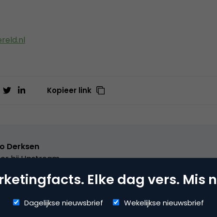
eld.nl
Kopieer link
o Derksen
er bij
Upstream
ketingfacts. Elke dag vers. Mis n
er Upstream, Marketingfacts, Arnhem Direct, SportNext, Trav
xor Live, social business, onderwijs, fotografie en vader!
Dagelijkse nieuwsbrief
Wekelijkse nieuwsbrief