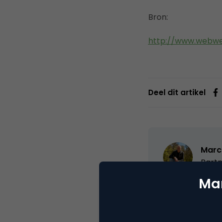
Bron:
http://www.webwer
Deel dit artikel
Marc
Partn
Mar
Oprichter/partn
VPRO, Bestuur Lu