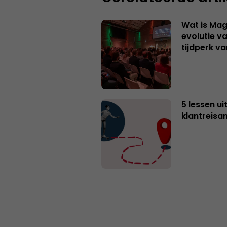
Wat is Mag
evolutie v
tijdperk v
5 lessen ui
klantreisa