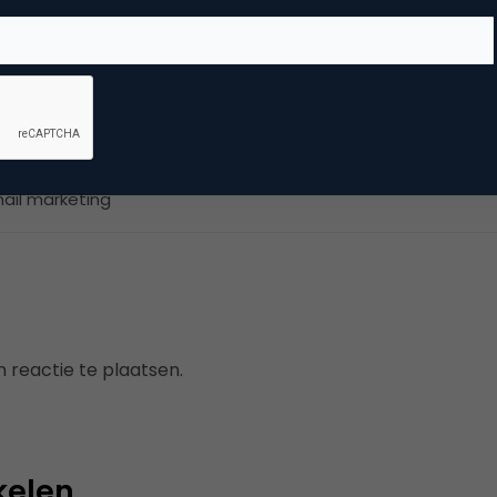
rect marketing & Personalisatie
ail marketing
 reactie te plaatsen.
kelen