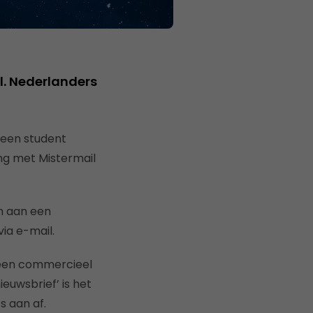
. Nederlanders
n een student
ing met Mistermail
n aan een
ia e-mail.
n een commercieel
ieuwsbrief’ is het
s aan af.