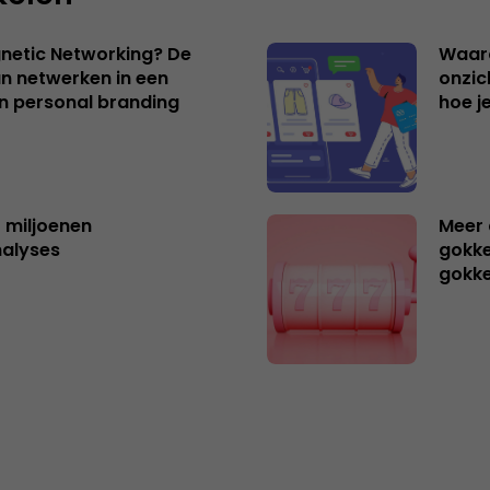
netic Networking? De
Waar
an netwerken in een
onzic
an personal branding
hoe j
t miljoenen
Meer 
nalyses
gokke
gokk