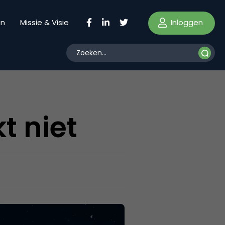
Inloggen
en
Missie & Visie
t niet