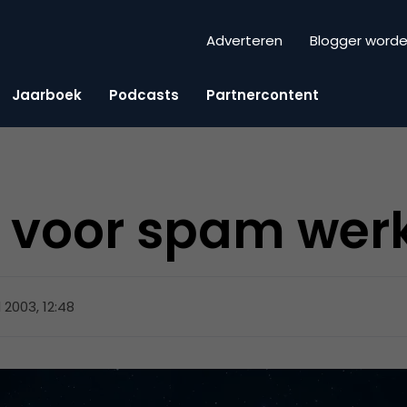
Adverteren
Blogger word
Jaarboek
Podcasts
Partnercontent
 voor spam werk
l 2003, 12:48