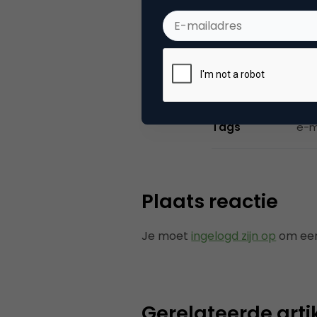
Categorie
Di
Tags
e-m
Plaats reactie
Je moet
ingelogd zijn op
om een
Gerelateerde arti