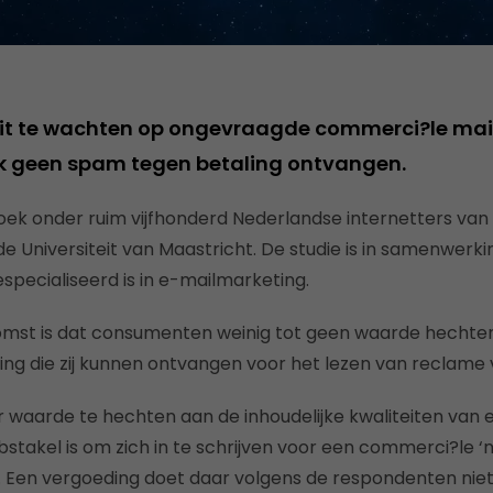
it te wachten op ongevraagde commerci?le mail
ok geen spam tegen betaling ontvangen.
erzoek onder ruim vijfhonderd Nederlandse internetters va
de Universiteit van Maastricht. De studie is in samenwerk
gespecialiseerd is in e-mailmarketing.
mst is dat consumenten weinig tot geen waarde hechte
ng die zij kunnen ontvangen voor het lezen van reclame v
eer waarde te hechten aan de inhoudelijke kwaliteiten va
bstakel is om zich in te schrijven voor een commerci?le ‘n
y. Een vergoeding doet daar volgens de respondenten niet