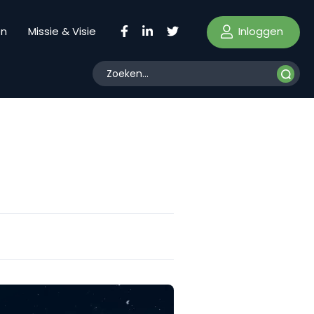
Inloggen
en
Missie & Visie