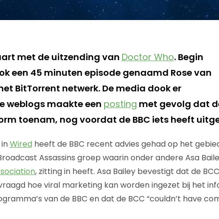
art met de uitzending van
Doctor Who
. Begin
k een 45 minuten episode genaamd Rose van
 het BitTorrent netwerk. De media dook er
se weblogs maakte een
posting
met gevolg dat de
norm toenam, nog voordat de BBC iets heeft uitg
 in
Wired
heeft de BBC recent advies gehad op het gebied
roadcast Assassins groep waarin onder andere Asa Baile
ssociation
, zitting in heeft. Asa Bailey bevestigt dat de B
vraagd hoe viral marketing kan worden ingezet bij het i
ogramma’s van de BBC en dat de BCC “couldn’t have com