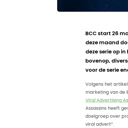
BCC start 26 ma
deze maand doo
deze serie op in
bovenop, diver
voor de serie e
Volgens het artikel
marketing van de B
Viral Advertising A
Assassins heeft ge
doelgroep over pr
viral advert”.