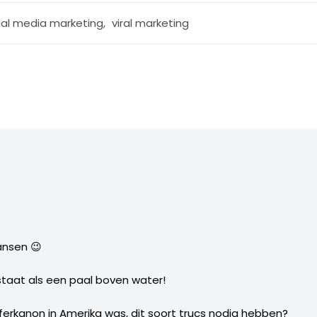
ial media marketing
,
viral marketing
ansen 😉
 staat als een paal boven water!
ijferkanon in Amerika was, dit soort trucs nodig hebben?