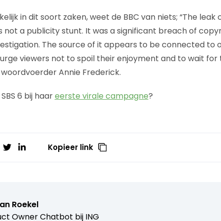
kelijk in dit soort zaken, weet de BBC van niets; “The leak 
 not a publicity stunt. It was a significant breach of copyr
vestigation. The source of it appears to be connected to
rge viewers not to spoil their enjoyment and to wait for 
C woordvoerder Annie Frederick.
SBS 6 bij haar
eerste virale campagne
?
Kopieer link
van Roekel
ct Owner Chatbot bij ING