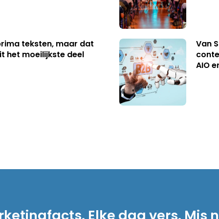
 prima teksten, maar dat
Van S
t het moeilijkste deel
conte
AIO e
ketingfacts. Elke dag vers. Mis n