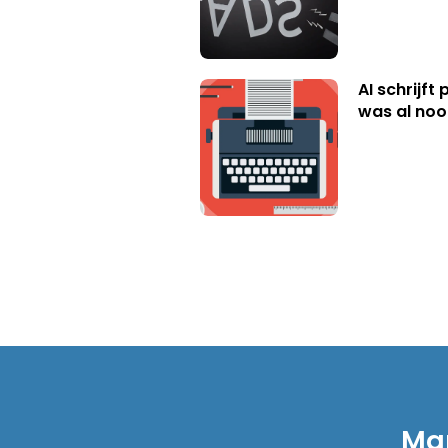
AI schrijft
was al nooi
Mar