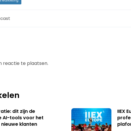
B Marketing
cast
 reactie te plaatsen.
kelen
tie: dit zijn de
IIEX 
e AI-tools voor het
profe
 nieuwe klanten
plafo