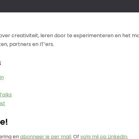
ver creativiteit, leren door te experimenteren en het 
en, partners en IT’ers.
s
In
Talks
st
e!
vering en
abonneer je per mail
. Of
volg mij op LinkedIn
.