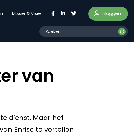
Inloggen
en
Missie & Visie
ter van
ste dienst. Maar het
van Enrise te vertellen