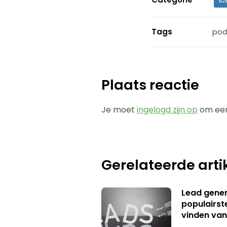
B2
Tags
pod
Plaats reactie
Je moet
ingelogd zijn op
om een
Gerelateerde arti
Lead genera
populairst
vinden van