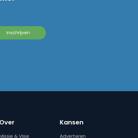
Over
Kansen
Missie & Visie
Adverteren