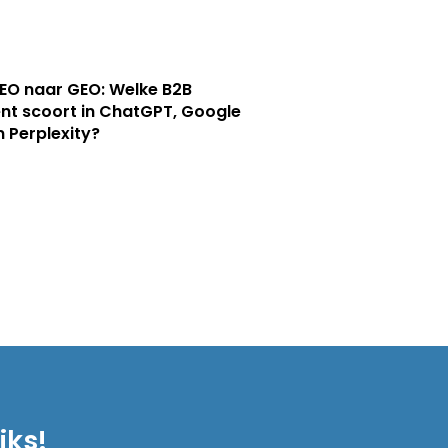
EO naar GEO: Welke B2B
nt scoort in ChatGPT, Google
n Perplexity?
iks!